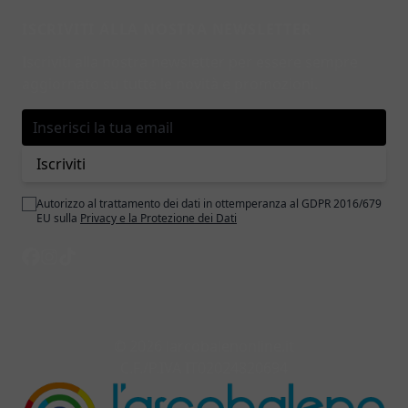
ISCRIVITI ALLA NOSTRA NEWSLETTER
Iscriviti alla nostra newsletter per essere sempre
aggiornato su tutte le novità e promozioni.
Indirizzo email
Iscriviti
Autorizzo al trattamento dei dati in ottemperanza al GDPR 2016/679
EU sulla
Privacy e la Protezione dei Dati
© 2026 larcobalenonline.it
C.F./P.IVA IT02024820694