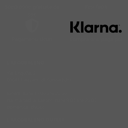
Spedizione gratuita da
Resi facili
99€
Pagamenti sicuri
Compra ora, paga poi
L'ARCOBALENO
Via L'Aquila, 2
66041 Piazzano di Atessa (CH)
lunedì: dalle 15:00 alle 20:00
dal martedì al sabato: dalle 9:00 alle 20:00
domenica: chiuso
L'ARCOBALENO OUTLET