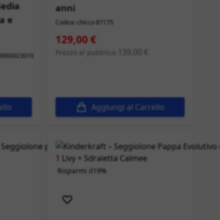
Sedia
anni
a e
Codice: chicco-87175
Prezzo speciale
129,00 €
139,00 €
Prezzo al pubblico
9900023010
ello
Aggiungi al Carrello
Risparmi il
19%
Spedizione immediata