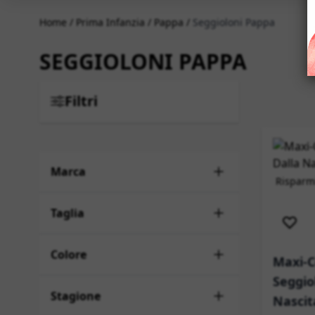
Home
/
Prima Infanzia
/
Pappa
/
Seggioloni Pappa
SEGGIOLONI PAPPA
Filtri
Marca
Risparmi
Sped
Taglia
Colore
Maxi-C
Seggio
Stagione
Nascit