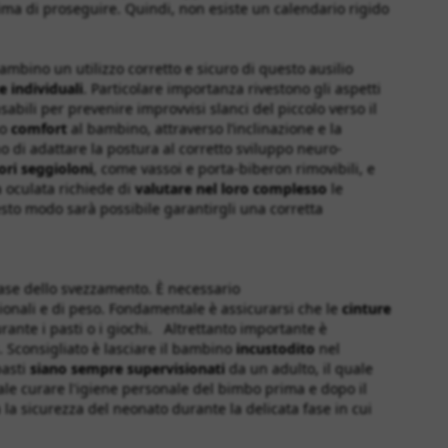
rima di proseguire. Quindi, non esiste un calendario rigido
mbino un utilizzo corretto e sicuro di questo ausilio
e individuali
. Particolare importanza rivestono gli aspetti
abili per prevenire improvvisi slanci del piccolo verso il
mo
comfort
al bambino, attraverso l’inclinazione e la
 di adattare la postura al corretto sviluppo neuro-
ori seggioloni
, come vassoi e porta-biberon rimovibili, e
a oculata richiede di
valutare nel loro complesso
le
sto modo sarà possibile garantirgli una corretta
fase dello svezzamento. È necessario
sionali e di peso. Fondamentale è assicurarsi che le
cinture
rante i pasti o i giochi. Altrettanto importante è
i. Sconsigliato è lasciare il bambino
incustodito
nel
asti
siano sempre supervisionati
da un adulto, il quale
e curare l'igiene personale del bimbo prima e dopo il
 la sicurezza del neonato durante la delicata fase in cui