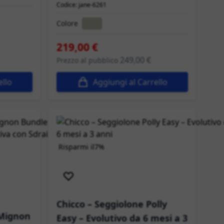
Codice: jane-6261
Colore
219,00 €
249,00 €
Prezzo al pubblico
ello
Aggiungi al Carrello
Risparmi il
7%
Spedizione immediata
Chicco – Seggiolone Polly
 Mignon
Easy – Evolutivo da 6 mesi a 3