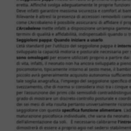
eretta. Affinché svolga adeguatamente le proprie funzioni d
Deve infatti garantire massima sicurezza e comfort al bamb
Rilevante è altresì la presenza di accessori removibili come
come L'Arcobaleno è possibile assicurarsi di affidare il pr
L'Arcobaleno
mette infatti a disposizione un'ampia gamma
termini di qualità e affidabilità, indispensabili quando si 
Seggioloni pappa:
Quando iniziare a usarlo
L'età standard per l'utilizzo del seggiolone pappa è
intorn
sviluppato la capacità motoria e posturale necessaria per 
sono omologati
per essere utilizzati proprio a partire dai 
di vita, infatti, il neonato non ha ancora sviluppato a pie
psicomotorio, tipicamente intorno al sesto mese, il bambino 
piccolo avrà generalmente acquisito autonomia sufficiente
tale soglia anagrafica, l'impiego del seggiolone specific
svezzamento, che di norma si considera inizi tra i cinque ed
per l'assunzione dei primi cibi semisolidi contraddisting
grado di mostrare un discreto controllo posturale e coor
dei sei mesi di vita risulta pertanto universalmente ricon
seggiolone con questa
specifica funzione alimentare
. L'
maturazione psicofisica individuale, che varia da neonato 
dell'alimentazione da soli. È necessario calibrarne
l'intr
dimostrerà di essere a proprio agio nel sedersi stabilmen