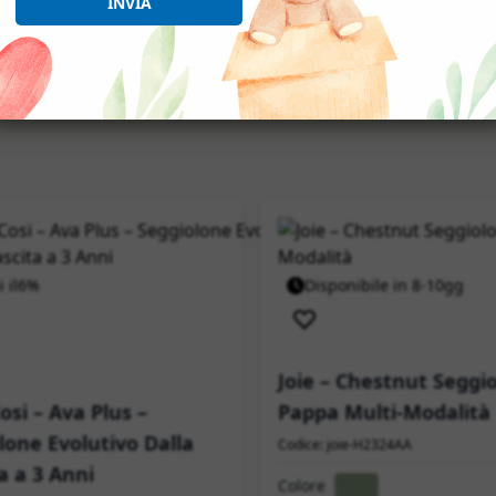
INVIA
 il
6%
Disponibile in 8-10gg
izione immediata
Joie – Chestnut Seggi
osi – Ava Plus –
Pappa Multi-Modalità
lone Evolutivo Dalla
Codice: joie-H2324AA
a a 3 Anni
Colore