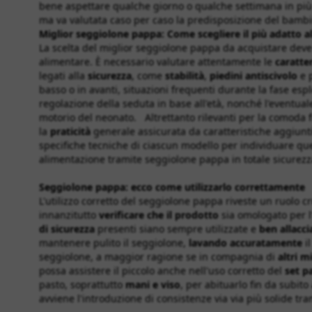
bene aspettare qualche giorno o qualche settimana in pi
ma va valutata caso per caso la predisposizione del bam
Miglior seggiolone pappa: Come scegliere il più adatto a
La scelta del miglior seggiolone pappa da acquistare deve 
alimentare. È necessario valutare attentamente le
caratte
legati alla
sicurezza
, come
stabilità
,
piedini antiscivolo
e 
basso o in avanti, situazioni frequenti durante la fase esp
regolazione della seduta in base all'età, nonché l'eventua
motorio del neonato. Altrettanto rilevanti per la comoda f
la
praticità
generale assicurata da caratteristiche aggiunti
specifiche tecniche di ciascun modello per individuare qu
alimentazione tramite seggiolone pappa in totale sicurez
Seggiolone pappa: ecco come utilizzarlo correttamente
L'utilizzo corretto del seggiolone pappa riveste un ruolo 
innanzitutto
verificare che il prodotto
sia omologato per l
di sicurezza
presenti siano sempre utilizzate e
ben allacci
mantenere pulito il seggiolone,
lavando accuratamente
il
seggiolone, a maggior ragione se in compagnia di
altri m
possa assistere il piccolo anche nell'uso corretto del
set p
pasto, soprattutto
mani e viso
, per abituarlo fin da subit
avviene l'introduzione di consistenze via via più solide t