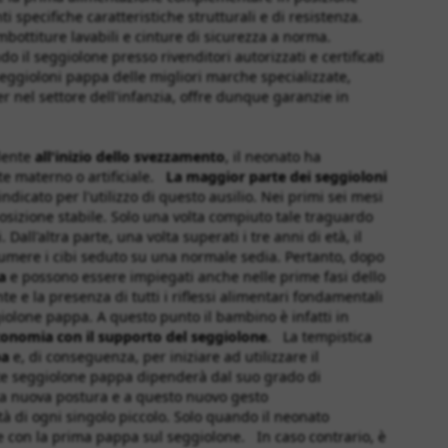
specifiche caratteristiche strutturali e di resistenza.
mbottiture lavabili e cinture di sicurezza a norma.
 il seggiolone presso rivenditori autorizzati e certificati
 seggioloni pappa delle migliori marche specializzate,
der nel settore dell'infanzia, offre dunque garanzie in
ndente
all'inizio dello svezzamento
, il neonato ha
te materno o artificiale.
La maggior parte dei seggioloni
indicato per l'utilizzo di questo ausilio. Nei primi sei mesi
posizione stabile. Solo una volta compiuto tale traguardo
all'altra parte, una volta superati i tre anni di età, il
sumere i cibi seduto su una normale sedia. Pertanto, dopo
a
e possono essere impiegati anche nelle prime fasi dello
e e la presenza di tutti i riflessi alimentari fondamentali
iolone pappa. A questo punto il bambino è infatti in
tonomia con il supporto del seggiolone
. La tempistica
pa
e, di conseguenza, per iniziare ad utilizzare il
ite seggiolone pappa dipenderà dal suo grado di
sta nuova postura e a questo nuovo gesto
tà di ogni singolo piccolo. Solo quando il neonato
e con la prima pappa sul seggiolone. In caso contrario, è