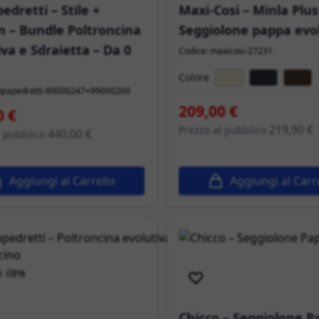
edretti – Stile +
Maxi-Cosi – Minla Plus
 – Bundle Poltroncina
Seggiolone pappa evo
iva e Sdraietta – Da 0
Codice: maxicosi-27231
Colore
oppapedretti-99000247+99000260
209,00 €
peciale
0 €
219,90 €
Prezzo al pubblico
440,00 €
l pubblico
Aggiungi al Carrello
Aggiungi al Carr
Spedizione immediata
 il
8%
à
Spedizione immediata
Chicco – Seggiolone P