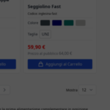
Seggiolino Fast
Codice: inglesina-fast
Colore
UNI
Taglia
59,90 €
64,00 €
Prezzo al pubblico
ello
Aggiungi al Carrello
Mostra
i leggendo la pagina
ina
re la prima alimentazione complementare in posizione