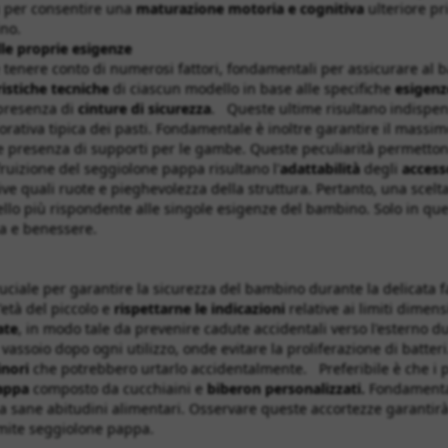
ù per consentire una
maturazione motoria e cognitiva
ulteriore p
bino.
lle proprie esigenze
tenere conto di numerosi fattori, fondamentali per assicurare al ba
ristiche tecniche
di ciascun modello in base alle specifiche
esigenz
presenza di
cinture di sicurezza
. Queste ultime risultano indispens
lorativa tipica dei pasti. Fondamentale è inoltre garantire il massi
le presenza di supporti per le gambe. Queste peculiarità permettono
ruizione del seggiolone pappa risultano l'
adattabilità
degli
access
ve quali ruote e pieghevolezza della struttura. Pertanto, una scelt
ello più rispondente alle singole esigenze del bambino. Solo in que
za e benessere.
cruciale per garantire la sicurezza del bambino durante la delicata 
'età del piccolo e
rispettarne le indicazioni
relative ai limiti dimen
ate
, in modo tale da prevenire cadute accidentali verso l'esterno du
 vassoio dopo ogni utilizzo, onde evitare la proliferazione di batter
inori
che potrebbero urtarlo accidentalmente. Preferibile è che i p
appa
composto da cucchiaini e
biberon personalizzati.
Fondamental
o a sane abitudini alimentari. Osservare queste accortezze garantirà
ramite seggiolone pappa.