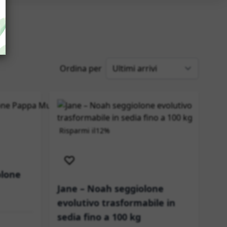
Ordina per
Risparmi il
12%
Spedizione immediata
olone
Jane – Noah seggiolone
evolutivo trasformabile in
sedia fino a 100 kg