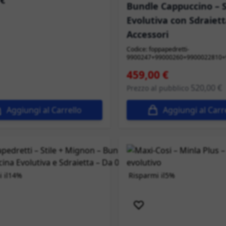
 €
Bundle Cappuccino – 
Evolutiva con Sdraiett
Accessori
Codice: foppapedretti-
9900247+99000260+9900022810+
Prezzo speciale
459,00 €
520,00 €
Prezzo al pubblico
Aggiungi al Carrello
Aggiungi al Carr
 il
14%
Risparmi il
5%
à
Spedizione immediata
Spedizione immediata