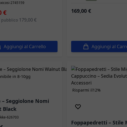
axicosi-2745159
169,00 €
peciale
0 €
179,00 €
l pubblico
Aggiungi al Carrello
Aggiungi al Carr
nibile in 8-10gg
Risparmi il
12%
Spedizione immediata
 – Seggiolone Nomi
 Black
okke-626703
Foppapedretti – Stile