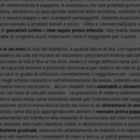
i contenimento e supporto, è necessario che tale prodotto presenti 
ino, attraverso un'appropriata stabilità della struttura, morbide i
 il vassoio pappa o vari scomparti portaoggetti. Soltanto acquistando
oprio neonato a prodotti testati e sicuri. Oltre a commercializzare
 di
giocattoli online
e
idee regalo
prima infanzia
. Tale realtà, lea
tratta di scegliere ausili importanti come il seggiolone per il pasto.
o ai sei mesi
di vita del bambino. A questa fascia di età, corrispo
sedersi da solo ed iniziare ad assumere consistenze diverse dal lat
sei mesi di vita e fino ai tre anni, ovvero il range definito come più 
no le capacità motorie e posturali necessarie per sedersi da solo in 
sarà in grado di utilizzare correttamente il seggiolone per i pasti. D
 negli schemi corporei e nell'alimentazione da tavola, potendo as
o diviene meno necessario. Alcuni modelli sono
adattabili a sdraiett
 i sei mesi di vita del neonato. La possibilità di sedersi stabilment
uono il sesto mese come momento ideale per l'introduzione del segg
dinazione occhio-mano-bocca tanto da riuscire ad
alimentarsi in au
osciuta come età più appropriata per avviare il
neonato prima pap
adattamento del bambino alla modalità di assunzione del cibo tram
a neonato. Non tutti i bambini infatti si abitueranno subito a que
oduzione graduale
, osservando attentamente le reazioni e le capaci
te e nel coordinare i movimenti di mani e bocca, si potrà proseguir