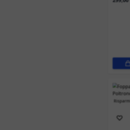
299,00
Risparmi
Novit