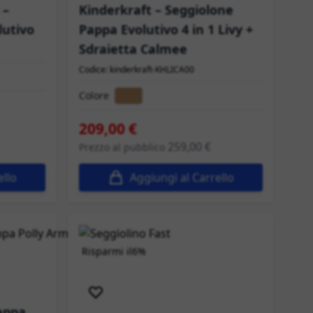
 –
Kinderkraft – Seggiolone
lutivo
Pappa Evolutivo 4 in 1 Livy +
Sdraietta Calmee
Codice: kinderkraft-KHLICA00
Colore
209,00 €
259,00 €
Prezzo al pubblico
ello
Aggiungi al Carrello
Risparmi il
6%
Spedizione immediata
appa