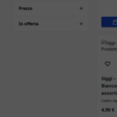
Prezzo
In offerta
Sped
Siggi 
Bianco
assort
Codice: si
4,90 €