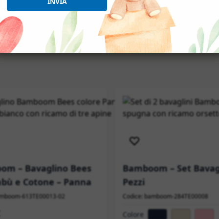
INVIA
izione immediata
Spedizione immediata
om – Bavaglino Bees
Bamboom – Set Bavagl
bù e Cotone – Panna
Pezzi
amboom-613TE00013-02
Codice: bamboom-284TE00008
Colore