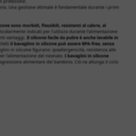
di protezione.
bino. Una gestione ottimale è fondamentale durante i primi
icone sono morbidi, flessibili, resistenti al calore, al
icolarmente indicati per l'utilizzo durante l'alimentazione
nti vantaggi.
Il silicone facile da pulire è anche lavabile in
nfatti
il bavaglino in silicone può essere BPA-free, senza
lini in silicone figurano: ipoallergenicità, resistenza alle
per l'alimentazione del neonato.
I bavaglini in silicone
rogressione alimentare del bambino. Ciò ne allunga il ciclo