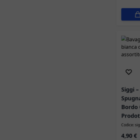
Sped
Siggi 
Spugna
Bordo 
Prodot
Codice: si
4,90 €