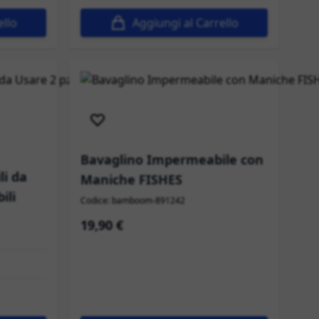
ello
Aggiungi al Carrello
Spedizione immediata
Bavaglino Impermeabile con
li da
Maniche FISHES
ili
Codice: bamboom-891242
19,90 €