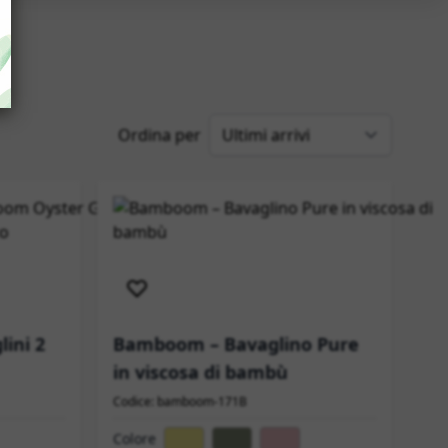
Ordina per
Spedizione immediata
ini 2
Bamboom – Bavaglino Pure
in viscosa di bambù
Codice: bamboom-171B
Colore