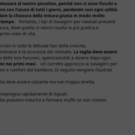
ndossare al nostro piccolino, perché non ci sono fiocchi o
 con l’usura di tutti i giorni, perdendo così ogni utilità
.
olare la chiusura della misura giusta in modo molto
l tempo.
Pertanto, i tipi di bavaglini per neonati presenti
ura, dove quella in velcro risulta la più pratica e
primi mesi di vita.
lo in tutte le delicate fasi della crescita,
benessere e la sicurezza del neonato.
La taglia deve essere
o delle loro funzioni, igienizzandoli a dovere dopo ogni
ini nei primi mesi
. Un corretto approccio ai bavaglini per
one e comfort del bambino. Di seguito vengono illustrati
glia deve essere calzante ma non troppo stretta.
 impregna rapidamente di liquidi.
 cibo possono indurire e formare muffe se non rimossi