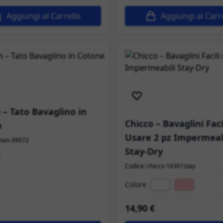
Aggiungi al Carrello
Aggiungi al Carr
izione immediata
Spedizione immediata
– Tato Bavaglino in
Chicco – Bavaglini Faci
e
Usare 2 pz Impermeab
anan-39072
Stay-Dry
Codice: chicco-16301stay
Colore
14,90 €