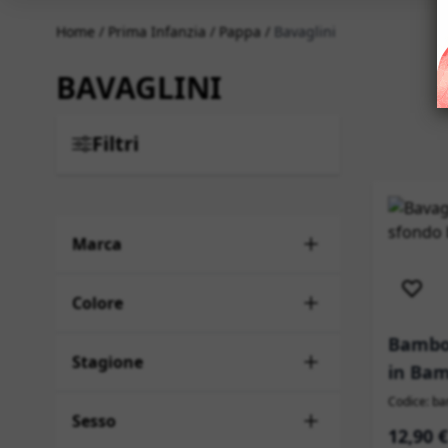
Home
/
Prima Infanzia
/
Pappa
/
Bavaglini
BAVAGLINI
Filtri
Marca
Sped
Colore
Bambo
Stagione
in Bam
Codice: b
Sesso
12,90 €