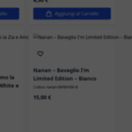
4,90 €
ello
Aggiungi al Carrello
Spedizione immediata
Nanan – Bavaglio I'm
Amo la
Limited Edition – Bianco
 White e
Codice: nanan-INFBAV06-B
15,00 €