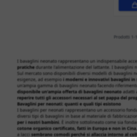
Prodotti
1
-
I bavaglini neonato rappresentano un indispensabile acces
pratiche
durante l'alimentazione del lattante. I bavaglini 
Sul mercato sono disponibili diversi modelli di bavaglini ne
esigenze, ad esempio
i moderni e innovativi bavaglini in 
un'ampia gamma di bavaglini neonato facendo riferimento a 
disponibile un'ampia offerta di bavaglini neonato
adatti 
reperire tutti gli accessori necessari al set pappa del pr
Bavaglini per neonati: quanti e quali tipi esistono
I bavaglini per neonati rappresentano un accessorio fondam
diversi tipi di bavaglini in base al materiale di fabbricazio
per i nostri bambini
. È inoltre sottolineato come sia fond
cotone organico certificato, fatti in Europa e non in Cina
a lacci
sembrano comodi perché si allaccia intorno al coll