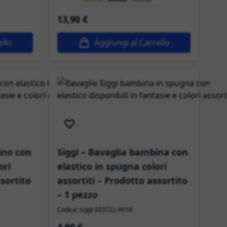
13,90 €
ello
Aggiungi al Carrello
Spedizione immediata
ino con
Siggi – Bavaglia bambina con
ori
elastico in spugna colori
ssortito
assortiti – Prodotto assortito
– 1 pezzo
Codice: siggi-SE0722-9618