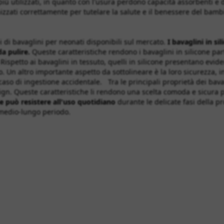
 più utilizzati, in quanto con l'usura perdono capacità assorbenti e 
zzati correttamente per tutelare la salute e il benessere del bam
pi di bavaglini per neonati disponibili sul mercato.
I bavaglini in sil
da pulire.
Queste caratteristiche rendono i bavaglini in silicone part
spetto ai bavaglini in tessuto, quelli in silicone presentano evide
 Un altro importante aspetto da sottolineare è la loro sicurezza, i
 caso di ingestione accidentale. Tra le principali proprietà dei bavag
esign. Queste caratteristiche li rendono una scelta comoda e sicura 
he può resistere all'uso quotidiano
durante le delicate fasi della p
el medio-lungo periodo.