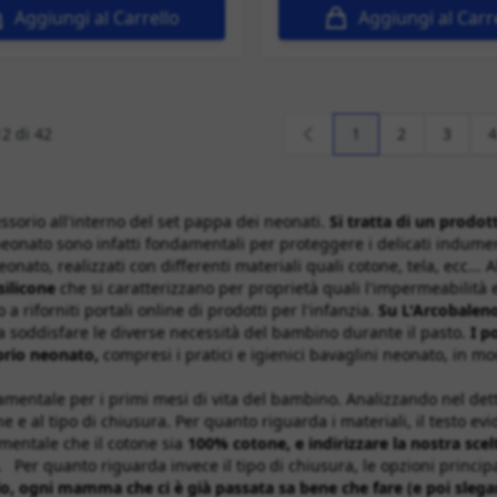
Aggiungi al Carrello
Aggiungi al Carr
12
di
42
1
2
3
4
Attualmente stai l
Pagina
Pagina
P
sorio all'interno del set pappa dei neonati.
Si tratta di un prodo
neonato sono infatti fondamentali per proteggere i delicati indume
onato, realizzati con differenti materiali quali cotone, tela, ecc..
silicone
che si caratterizzano per proprietà quali l'impermeabilità 
riforniti portali online di prodotti per l'infanzia.
Su L'Arcobaleno
a soddisfare le diverse necessità del bambino durante il pasto.
I p
oprio neonato,
compresi i pratici e igienici bavaglini neonato, in m
entale per i primi mesi di vita del bambino. Analizzando nel detta
ne e al tipo di chiusura. Per quanto riguarda i materiali, il testo e
amentale che il cotone sia
100% cotone, e indirizzare la nostra scel
.
Per quanto riguarda invece il tipo di chiusura, le opzioni principali
o, ogni mamma che ci è già passata sa bene che fare (e poi slegar