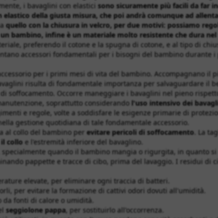
ente, i bavaglini con elastici
sono sicuramente più facili da far i
elastico della giusta misura, che poi andrà comunque ad allentarsi
ia
quello con la chiusura in velcro, per due motivi: possiamo reg
er un bambino, infine è un materiale molto resistente che dura ne
iale, preferendo il cotone e la spugna di cotone, e al tipo di chius
entano accessori fondamentali per i bisogni del bambino durante i 
essorio per i primi mesi di vita del bambino. Accompagnano il picco
 bavaglini risulta di fondamentale importanza per salvaguardare il 
i di soffocamento. Occorre maneggiare i bavaglini nel pieno rispett
 manutenzione, soprattutto considerando
l'uso intensivo dei bavagl
menti e regole, volte a soddisfare le esigenze primarie di protezi
e nella gestione quotidiana di tale fondamentale accessorio.
a al collo del bambino per
evitare pericoli di soffocamento
. La ta
il collo
e l'estremità inferiore del bavaglino.
, specialmente quando il bambino mangia o rigurgita, in quanto si
minando pappette e tracce di cibo, prima del lavaggio. I residui di
rature elevate, per eliminare ogni traccia di batteri.
rli, per evitare la formazione di cattivi odori dovuti all'umidità.
o da fonti di calore o umidità.
el
seggiolone pappa
, per sostituirlo all'occorrenza.