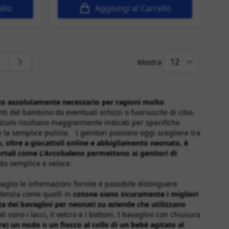
ello
Aggiungi al Carrello
Mostra
eggendo la pagina
agina
tto assolutamente necessario per ragioni molto
nti del bambino da eventuali schizzi o fuoriuscite di cibo.
. Alcuni risultano maggiormente indicati per specifiche
e la semplice pulizia. I genitori possono oggi scegliere tra
, oltre a
giocattoli online
e
abbigliamento neonato
, è
ortali come L'Arcobaleno permettono ai genitori di
odo semplice e veloce.
glio le informazioni fornite è possibile distinguere
videnzia come quelli in
cotone siano sicuramente i migliori
ta dei bavaglini per neonati su aziende che utilizzano
 sono i lacci, il velcro e i bottoni. I bavaglini con chiusura
e) un nodo o un fiocco al collo di un bebè agitato al