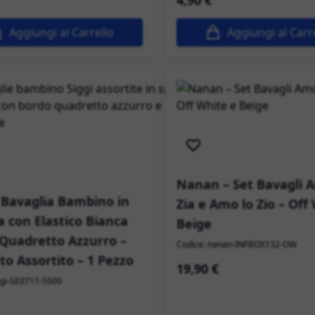
4,90 €
Aggiungi al Carrello
Aggiungi al Carr
Spedizione immediata
izione immediata
Nanan – Set Bavagli 
– Bavaglia Bambino in
Zia e Amo lo Zio – Off
 con Elastico Bianca
Beige
Quadretto Azzurro –
Codice: nanan-INFBOX132-OW
to Assortito – 1 Pezzo
19,90 €
ggi-SE0711-5500