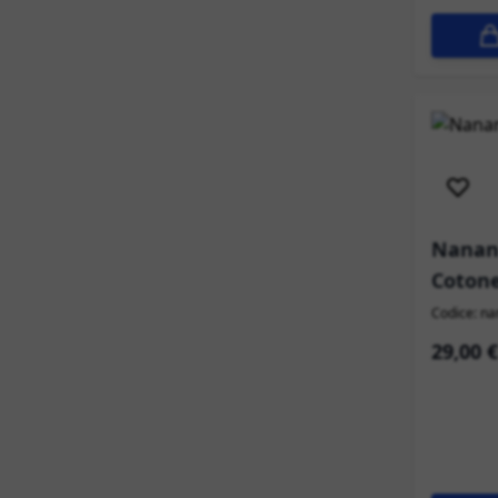
Sped
Nanan 
Coton
Codice: n
29,00 €