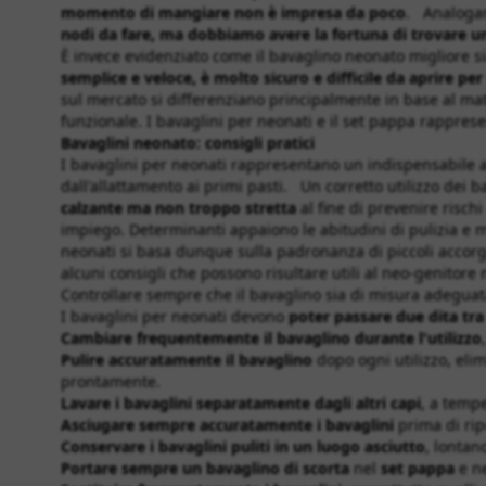
momento di mangiare non è impresa da poco
. Analogam
nodi da fare, ma dobbiamo avere la fortuna di trovare un 
È invece evidenziato come il bavaglino neonato migliore s
semplice e veloce, è molto sicuro e difficile da aprire p
sul mercato si differenziano principalmente in base al mater
funzionale. I bavaglini per neonati e il set pappa rappres
Bavaglini neonato: consigli pratici
I bavaglini per neonati rappresentano un indispensabile acc
dall'allattamento ai primi pasti. Un corretto utilizzo dei
calzante ma non troppo stretta
al fine di prevenire risch
impiego. Determinanti appaiono le abitudini di pulizia e
neonati si basa dunque sulla padronanza di piccoli accorgi
alcuni consigli che possono risultare utili al neo-genitor
Controllare sempre che il bavaglino sia di misura adeguat
I bavaglini per neonati devono
poter passare due dita tra 
Cambiare frequentemente il bavaglino durante l'utilizzo
Pulire accuratamente il bavaglino
dopo ogni utilizzo, eli
prontamente.
Lavare i bavaglini separatamente dagli altri capi
, a tempe
Asciugare sempre accuratamente i bavaglini
prima di ripo
Conservare i bavaglini puliti in un luogo asciutto
, lontan
Portare sempre un bavaglino di scorta
nel
set pappa
e n