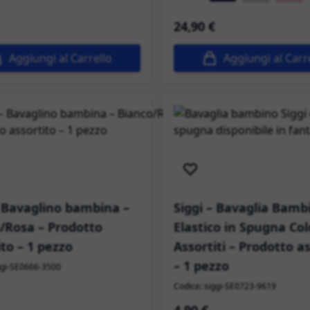
24,90 €
Aggiungi al Carrello
Aggiungi al Carr
izione immediata
Spedizione immediata
– Bavaglino bambina –
Siggi – Bavaglia Bamb
/Rosa – Prodotto
Elastico in Spugna Col
ito – 1 pezzo
Assortiti – Prodotto a
– 1 pezzo
ggi-SE0666-3500
Codice: siggi-SE0723-9619