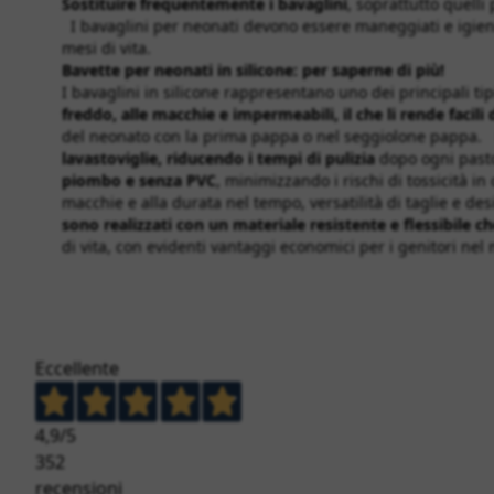
Sostituire frequentemente i bavaglini
, soprattutto quelli
I bavaglini per neonati devono essere maneggiati e igieni
mesi di vita.
Bavette per neonati in silicone: per saperne di più!
I bavaglini in silicone rappresentano uno dei principali ti
freddo, alle macchie e impermeabili, il che li rende facili 
del neonato con la prima pappa o nel seggiolone pappa. Ri
lavastoviglie, riducendo i tempi di pulizia
dopo ogni pasto.
piombo e senza PVC
, minimizzando i rischi di tossicità in
macchie e alla durata nel tempo, versatilità di taglie e d
sono realizzati con un materiale resistente e flessibile c
di vita, con evidenti vantaggi economici per i genitori n
Eccellente
4,9
/5
352
recensioni