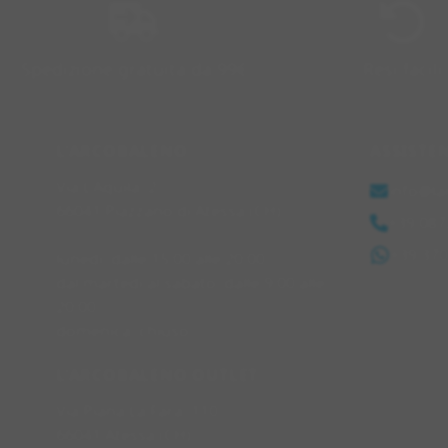
Spedizione gratuita da 99€
Resi facili
L'ARCOBALENO
ASSISTE
Via L'Aquila, 2
info@la
66041 Piazzano di Atessa (CH)
+39 087
+39 37
lunedì: dalle 15:00 alle 20:00
dal martedì al sabato: dalle 9:00 alle
20:00
domenica: chiuso
L'ARCOBALENO OUTLET
Via Piana La Fara, 110
66041 Atessa (CH)