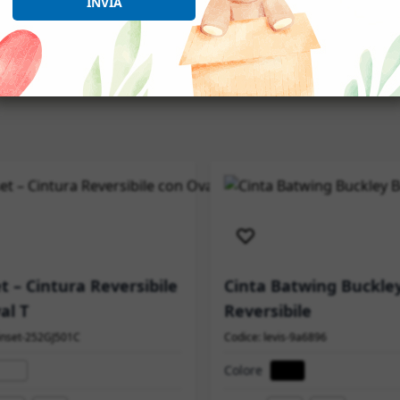
INVIA
izione immediata
Spedizione immediata
t – Cintura Reversibile
Cinta Batwing Buckley
al T
Reversibile
inset-252GJ501C
Codice: levis-9a6896
Colore