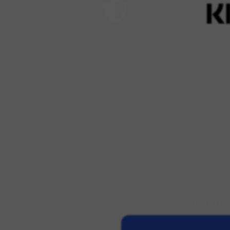
Pagamenti sicuri
Compr
NZA NEGOZIO
ASSISTENZA
Condizioni di spedizione
rcobalenonline.it
Politica cancellazioni e rimb
2 897457
Condizioni di vendita
0 3162408
Reso clienti ospiti
Informazioni sulla Privacy
Cookie Policy
PAGAMENTI ACCETTATI