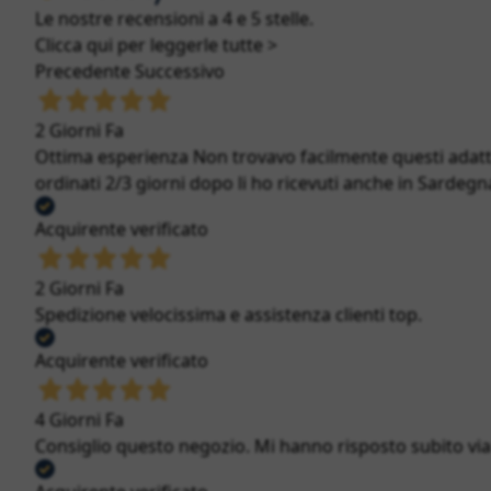
Le nostre recensioni a 4 e 5 stelle.
Clicca qui per leggerle tutte >
Precedente
Successivo
2 Giorni Fa
Ottima esperienza Non trovavo facilmente questi adatt
ordinati 2/3 giorni dopo li ho ricevuti anche in Sardegna
Acquirente verificato
2 Giorni Fa
Spedizione velocissima e assistenza clienti top.
Acquirente verificato
4 Giorni Fa
Consiglio questo negozio. Mi hanno risposto subito via c