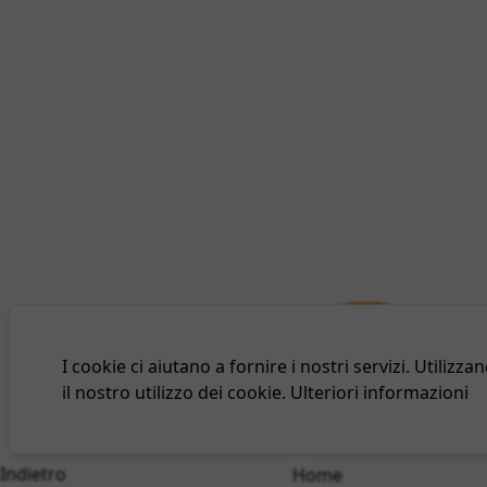
lunedì e martedì 16:00 - 20:00 - da
mercoledì a sabato 9:00 - 13:00 e 16:00
- 20:00
domenica: chiuso
© 2026
larcobalenonline.it
I cookie ci aiutano a fornire i nostri servizi. Utilizzan
C.F./P.IVA
il ​​nostro utilizzo dei cookie.
Ulteriori informazioni
IT02024820694
Indietro
Home