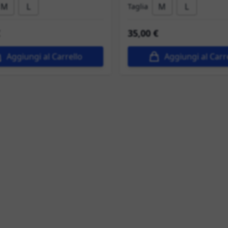
M
L
M
L
Taglia
35,00 €
Aggiungi al Carrello
Aggiungi al Carr