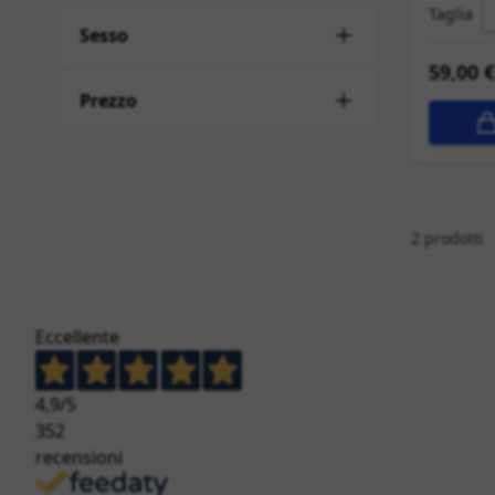
Taglia
Sesso
59,00 €
Prezzo
2
prodotti
Eccellente
4,9
/5
352
recensioni