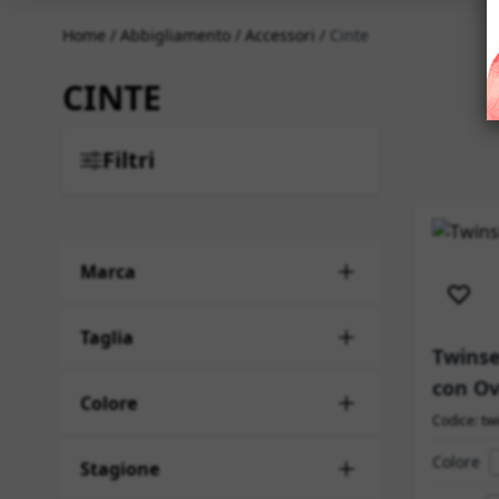
Home
/
Abbigliamento
/
Accessori
/
Cinte
CINTE
Filtri
Sped
Marca
Taglia
Twinse
con Ov
Colore
Codice: tw
Colore
Stagione