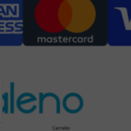
ecommerce
by
interdigitale
Carrello