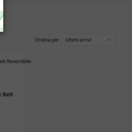
Ordina per
 Belt