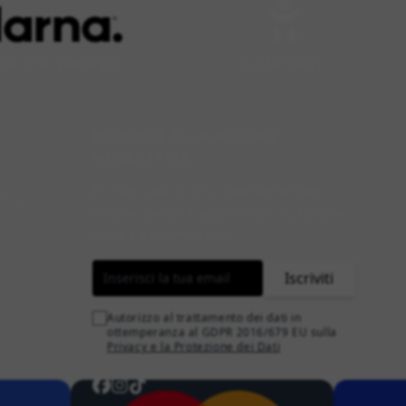
a ora, paga poi
Lista Baby
ISCRIVITI ALLA NOSTRA
NEWSLETTER
Iscriviti alla nostra newsletter per
orsi
essere sempre aggiornato su tutte le
novità e promozioni.
Indirizzo email
Iscriviti
Autorizzo al trattamento dei dati in
ottemperanza al GDPR 2016/679 EU sulla
Privacy e la Protezione dei Dati