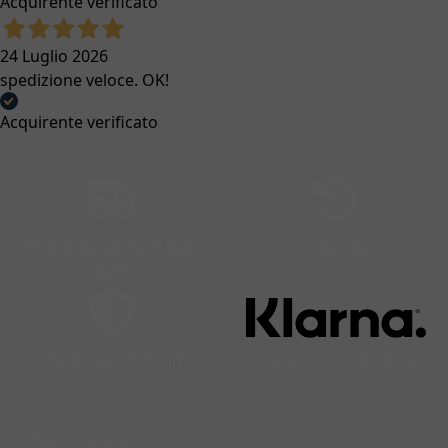
Acquirente verificato
24 Luglio 2026
spedizione veloce. OK!
Acquirente verificato
Spedizione gratuita da
Resi facili
99€
Pagamenti sicuri
Compra ora, paga poi
L'ARCOBALENO