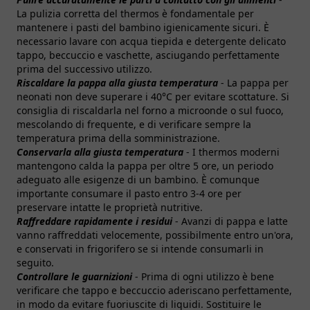
La pulizia corretta del thermos è fondamentale per
mantenere i pasti del bambino igienicamente sicuri. È
necessario lavare con acqua tiepida e detergente delicato
tappo, beccuccio e vaschette, asciugando perfettamente
prima del successivo utilizzo.
Riscaldare la pappa alla giusta temperatura
- La pappa per
neonati non deve superare i 40°C per evitare scottature. Si
consiglia di riscaldarla nel forno a microonde o sul fuoco,
mescolando di frequente, e di verificare sempre la
temperatura prima della somministrazione.
Conservarla alla giusta temperatura
- I thermos moderni
mantengono calda la pappa per oltre 5 ore, un periodo
adeguato alle esigenze di un bambino. È comunque
importante consumare il pasto entro 3-4 ore per
preservare intatte le proprietà nutritive.
Raffreddare rapidamente i residui
- Avanzi di pappa e latte
vanno raffreddati velocemente, possibilmente entro un'ora,
e conservati in frigorifero se si intende consumarli in
seguito.
Controllare le guarnizioni
- Prima di ogni utilizzo è bene
verificare che tappo e beccuccio aderiscano perfettamente,
in modo da evitare fuoriuscite di liquidi. Sostituire le