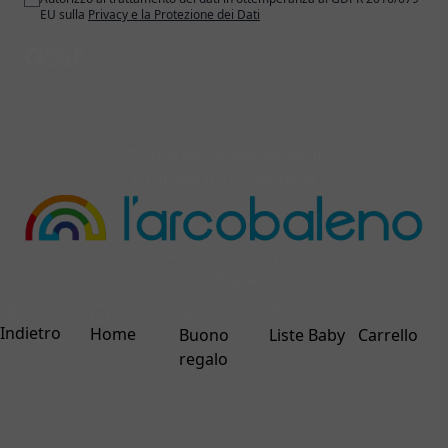
EU sulla
Privacy e la Protezione dei Dati
© 2026 larcobalenonline.it
C.F./P.IVA IT02024820694
ecommerce by
interdigitale
Indietro
Home
Buono
Liste Baby
Carrello
regalo