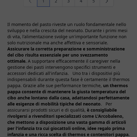
1
2
3
4
5
Attualmente stai leggendo la pagina
Pagina
Pagina
Pagina
Pagina
Il momento del pasto riveste un ruolo fondamentale nello
sviluppo e nella crescita del neonato. Durante i primi mesi
di vita, l'alimentazione svolge un'importante funzione non
solo nutrizionale ma anche affettiva e sensoriale.
Assicurare la corretta preparazione e somministrazione
del cibo risulta essenziale per uno svezzamento
ottimale.
A supportare efficacemente il caregiver nella
gestione dei pasti intervengono specifici strumenti e
accessori dedicati all'infanzia. Uno tra i dispositivi più
indispensabili durante questa fase è certamente il thermos
pappa. Grazie alle sue performance termiche,
un thermos
pappa consente di mantenere la giusta temperatura del
cibo anche lontano dalla casa, adattandosi perfettamente
alle esigenze di mobilità tipiche del neonato
. Per
assicurarsi prodotti sicuri e di qualità,
è consigliabile
rivolgersi a rivenditori specializzati come L'Arcobaleno,
che mettono a disposizione una vasta gamma di articoli
per l'infanzia tra cui
giocattoli online
,
idee regalo prima
infanzia
e una ricca scelta di thermos e contenitori pappa.