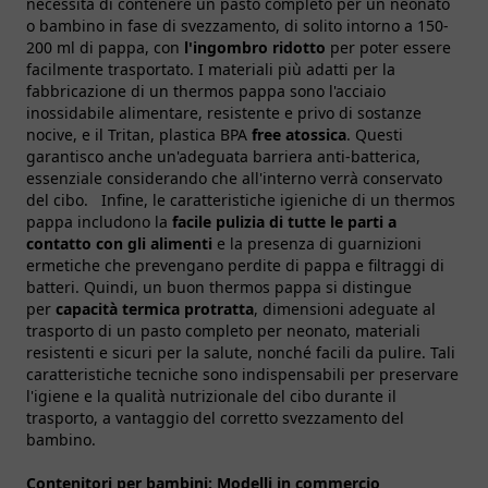
necessità di contenere un pasto completo per un neonato
o bambino in fase di svezzamento, di solito intorno a 150-
200 ml di pappa, con
l'ingombro ridotto
per poter essere
facilmente trasportato. I materiali più adatti per la
fabbricazione di un thermos pappa sono l'acciaio
inossidabile alimentare, resistente e privo di sostanze
nocive, e il Tritan, plastica BPA
free atossica
. Questi
garantisco anche un'adeguata barriera anti-batterica,
essenziale considerando che all'interno verrà conservato
del cibo. Infine, le caratteristiche igieniche di un thermos
pappa includono la
facile pulizia di tutte le parti a
contatto con gli alimenti
e la presenza di guarnizioni
ermetiche che prevengano perdite di pappa e filtraggi di
batteri. Quindi, un buon thermos pappa si distingue
per
capacità termica protratta
, dimensioni adeguate al
trasporto di un pasto completo per neonato, materiali
resistenti e sicuri per la salute, nonché facili da pulire. Tali
caratteristiche tecniche sono indispensabili per preservare
l'igiene e la qualità nutrizionale del cibo durante il
trasporto, a vantaggio del corretto svezzamento del
bambino.
Contenitori per bambini:
Modelli in commercio