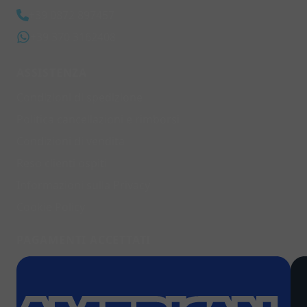
+39 0872 897457
+39 370 3162408
ASSISTENZA
Condizioni di spedizione
Politica cancellazioni e rimborsi
Condizioni di vendita
Reso clienti ospiti
Informazioni sulla Privacy
Cookie Policy
PAGAMENTI ACCETTATI