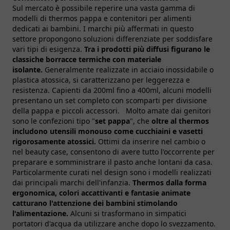
Sul mercato è possibile reperire una vasta gamma di
modelli di thermos pappa e contenitori per alimenti
dedicati ai bambini. I marchi più affermati in questo
settore propongono soluzioni differenziate per soddisfare
vari tipi di esigenza.
Tra i prodotti più diffusi figurano le
classiche borracce termiche con materiale
isolante.
Generalmente realizzate in acciaio inossidabile o
plastica atossica, si caratterizzano per leggerezza e
resistenza. Capienti da 200ml fino a 400ml, alcuni modelli
presentano un set completo con scomparti per divisione
della pappa e piccoli accessori. Molto amate dai genitori
sono le confezioni tipo "
set pappa
", che
oltre al thermos
includono utensili monouso come cucchiaini e vasetti
rigorosamente atossici.
Ottimi da inserire nel cambio o
nel beauty case, consentono di avere tutto l'occorrente per
preparare e somministrare il pasto anche lontani da casa.
Particolarmente curati nel design sono i modelli realizzati
dai principali marchi dell'infanzia.
Thermos dalla forma
ergonomica, colori accattivanti e fantasie animate
catturano l'attenzione dei bambini stimolando
l'alimentazione.
Alcuni si trasformano in simpatici
portatori d'acqua da utilizzare anche dopo lo svezzamento.