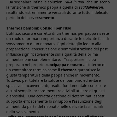
Da segnalare infine le soluzioni "
due in uno
" che uniscono
la funzione di thermos pappa a quella di
scaldabiberon
,
risultando estremamente versatili durante tutto il delicato
periodo dello
svezzamento
.
Thermos bambini:
Consigli per l'uso
L'utilizzo sicuro e corretto di un thermos per pappa riveste
un ruolo di primaria importanza durante le delicate fasi di
svezzamento di un neonato. Ogni dettaglio legato alla
preparazione, conservazione e somministrazione dei pasti
influisce significativamente sulla qualità della prima
alimentazione complementare. Trasportare il cibo
preparato nel proprio
cuocipappa neonato
all'interno di
un contenitore termico come il
thermos
garantisce la
giusta temperatura della pappa anche in movimento.
Tuttavia, per tutelare la salute del bambino ed evitare
spiacevoli inconvenienti, risulta fondamentale conoscere
alcuni semplici accorgimenti relativi all'utilizzo di questi
dispositivi. Una corretta gestione di determinati aspetti
supporta efficacemente lo sviluppo e l'assunzione degli
alimenti da parte del neonato nelle delicate fasi iniziali
dello svezzamento.
Pulire accuratamente le parti a contatto con gli alimenti
-