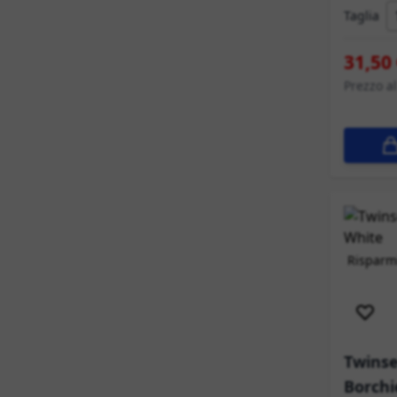
Taglia
31,50
Prezzo a
Risparmi
Sped
Twinse
Borchi