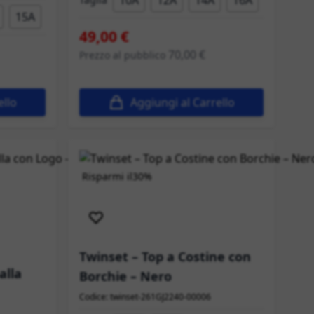
10A
12A
14A
16A
15A
49,00 €
70,00 €
Prezzo al pubblico
ello
Aggiungi al Carrello
Risparmi il
30%
Spedizione immediata
Twinset – Top a Costine con
alla
Borchie – Nero
Codice: twinset-261GJ2240-00006