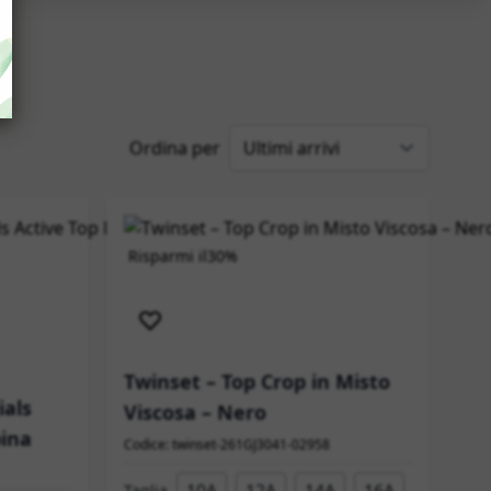
Ordina per
Risparmi il
30%
Spedizione immediata
Twinset – Top Crop in Misto
ials
Viscosa – Nero
ina
Codice: twinset-261GJ3041-02958
Taglia