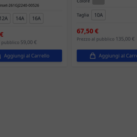
Colore
winset-261GJ2240-00526
10A
Taglia
12A
14A
16A
67,50 €
 €
135,00 €
Prezzo al pubblico
59,00 €
l pubblico
Aggiungi al Carrello
Aggiungi al Carr