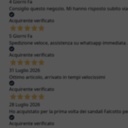
4 Giorni Fa
Consiglio questo negozio. Mi hanno risposto subito via c
Acquirente verificato
5 Giorni Fa
Spedizione veloce, assistenza su whatsapp immediata. Bi
Acquirente verificato
31 Luglio 2026
Ottimo articolo, arrivato in tempi velocissimi
Acquirente verificato
28 Luglio 2026
Ho acquistato per la prima volta dei sandali Falcotto per
Acquirente verificato