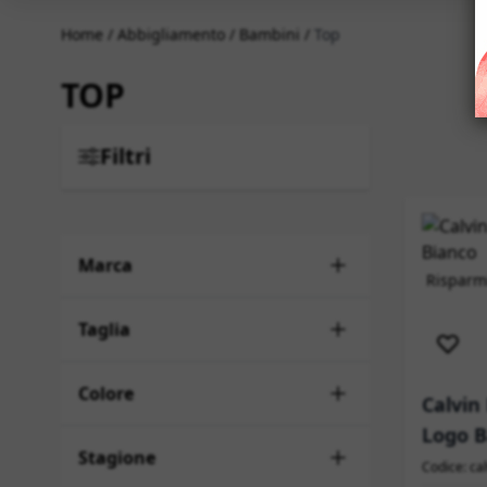
Home
/
Abbigliamento
/
Bambini
/
Top
TOP
Filtri
Marca
Risparmi
Sped
Taglia
Colore
Calvin
Logo B
Stagione
Codice: ca