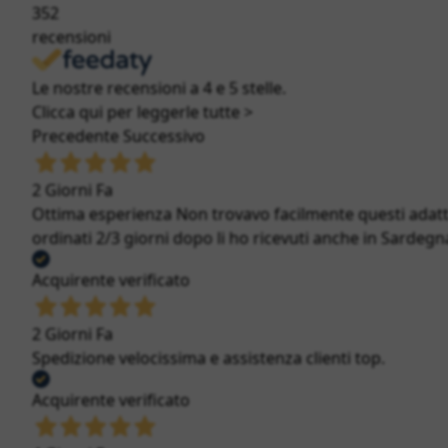
352
recensioni
Le nostre recensioni a 4 e 5 stelle.
Clicca qui per leggerle tutte >
Precedente
Successivo
2 Giorni Fa
Ottima esperienza Non trovavo facilmente questi adatt
ordinati 2/3 giorni dopo li ho ricevuti anche in Sardegna
Acquirente verificato
2 Giorni Fa
Spedizione velocissima e assistenza clienti top.
Acquirente verificato