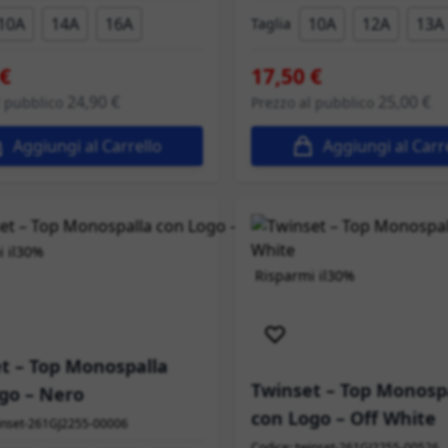
10A
14A
16A
10A
12A
13A
Taglia
 €
17,50 €
24,90 €
25,00 €
l pubblico
Prezzo al pubblico
Aggiungi al Carrello
Aggiungi al Carr
 il
30%
Risparmi il
30%
izione immediata
Spedizione immediata
t – Top Monospalla
Twinset – Top Monosp
go – Nero
con Logo – Off White
winset-261GJ2255-00006
Codice: twinset-261GJ2255-00526