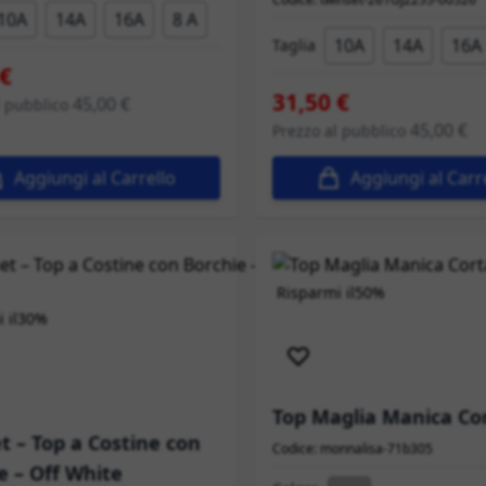
10A
14A
16A
8 A
10A
14A
16A
Taglia
 €
31,50 €
45,00 €
l pubblico
45,00 €
Prezzo al pubblico
Aggiungi al Carrello
Aggiungi al Carr
Risparmi il
50%
 il
30%
Spedizione immediata
izione immediata
Top Maglia Manica Co
t – Top a Costine con
Codice: monnalisa-71b305
e – Off White