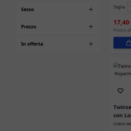
Taglia
Sesso
17,40
Prezzo
Prezzo a
In offerta
Risparmi
Sped
Twinse
con Lo
Codice: t