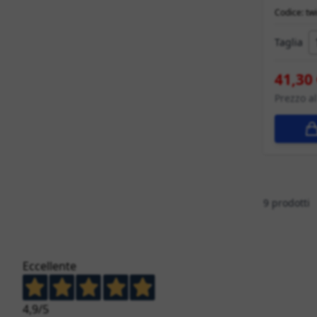
Codice: t
Taglia
41,30
Prezzo a
9
prodotti
Eccellente
4,9
/5