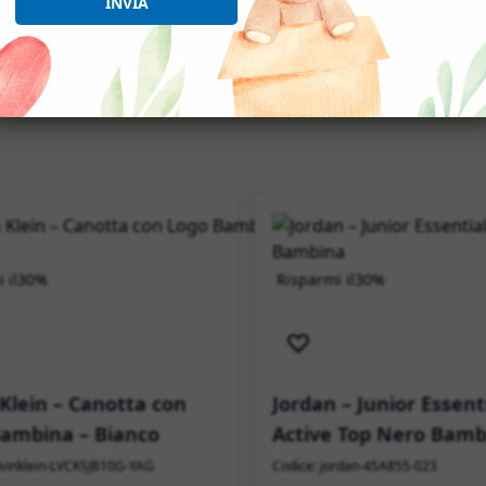
INVIA
 il
30%
Risparmi il
30%
izione immediata
Spedizione immediata
 Klein – Canotta con
Jordan – Junior Essent
ambina – Bianco
Active Top Nero Bamb
lvinklein-LVCKSJB10G-YAG
Codice: jordan-45A855-023