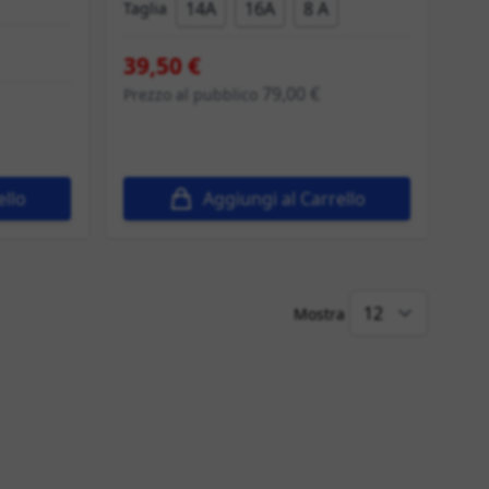
14A
16A
8 A
Taglia
39,50 €
79,00 €
Prezzo al pubblico
ello
Aggiungi al Carrello
Mostra