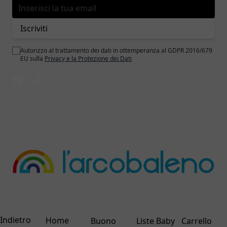
Indirizzo email
Iscriviti
Autorizzo al trattamento dei dati in ottemperanza al GDPR 2016/679
EU sulla
Privacy e la Protezione dei Dati
© 2026 larcobalenonline.it
C.F./P.IVA IT02024820694
ecommerce by
interdigitale
Indietro
Home
Buono
Liste Baby
Carrello