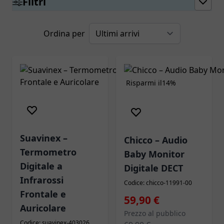
Filtri
Ordina per
Risparmi il
14%
Novità
Suavinex –
Chicco – Audio
Termometro
Baby Monitor
Digitale a
Digitale DECT
Infrarossi
Codice: chicco-11991-00
Frontale e
Prezzo speciale
59,90 €
Auricolare
Prezzo al pubblico
Codice: suavinex-403026