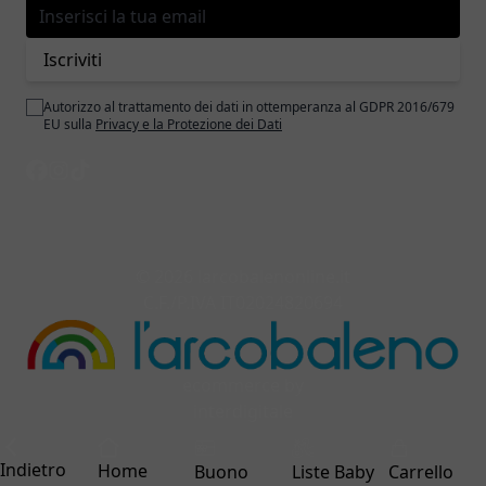
Indirizzo email
Iscriviti
Autorizzo al trattamento dei dati in ottemperanza al GDPR 2016/679
EU sulla
Privacy e la Protezione dei Dati
© 2026 larcobalenonline.it
C.F./P.IVA IT02024820694
ecommerce by
interdigitale
Indietro
Home
Buono
Liste Baby
Carrello