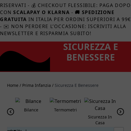
RISERVATI - 💰 CHECKOUT FLESSIBILE: PAGA DOPO
CON
SCALAPAY O KLARNA
-
🚚 SPEDIZIONE
GRATUITA
IN ITALIA PER ORDINI SUPERIORI A 99
- ✉️ NON PERDERE L’OCCASIONE: ISCRIVITI ALLA
NEWSLETTER E RISPARMIA SUBITO!
SICUREZZA E
BENESSERE
Home
/
Prima Infanzia
/
Sicurezza E Benessere
Bilance
Termometri
Sicurezza In
Baby
Casa