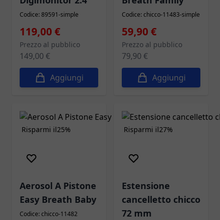
Digimonitor 2.4''
Breath Family
Codice: 89591-simple
Codice: chicco-11483-simple
Prezzo speciale
Prezzo speciale
119,00 €
59,90 €
Prezzo al pubblico
Prezzo al pubblico
149,00 €
79,90 €
Aggiungi
Aggiungi
Risparmi il
25%
Risparmi il
27%
Aerosol A Pistone
Estensione
Easy Breath Baby
cancelletto chicco
72 mm
Codice: chicco-11482