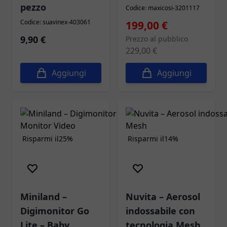
pezzo
Codice: maxicosi-3201117
Codice: suavinex-403061
Prezzo speciale
199,00 €
9,90 €
Prezzo al pubblico
229,00 €
Aggiungi
Aggiungi
Risparmi il
25%
Risparmi il
14%
Miniland –
Nuvita – Aerosol
Digimonitor Go
indossabile con
Lite – Baby
tecnologia Mesh