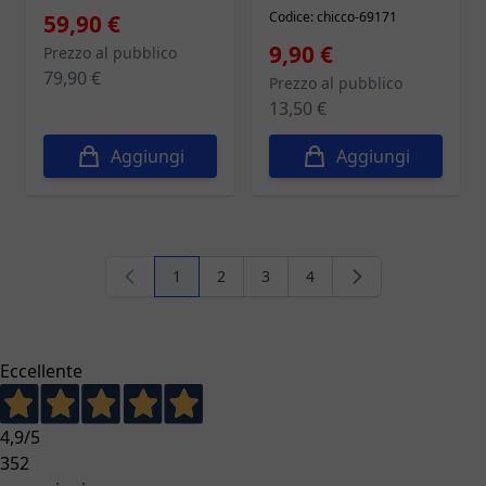
Prezzo speciale
Codice: chicco-69171
59,90 €
Prezzo speciale
9,90 €
Prezzo al pubblico
79,90 €
Prezzo al pubblico
13,50 €
Aggiungi
Aggiungi
1
2
3
4
Attualmente stai leggendo la pagina
Pagina
Pagina
Pagina
Eccellente
4,9
/5
352