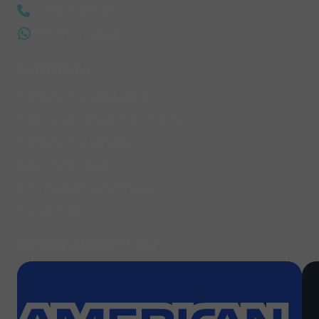
+39 0872 897457
+39 370 3162408
ASSISTENZA
Condizioni di spedizione
Politica cancellazioni e rimborsi
Condizioni di vendita
Reso clienti ospiti
Informazioni sulla Privacy
Cookie Policy
PAGAMENTI ACCETTATI