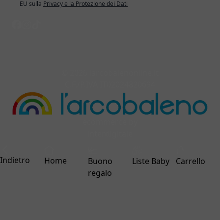
EU sulla
Privacy e la Protezione dei Dati
© 2026 larcobalenonline.it
C.F./P.IVA IT02024820694
ecommerce by
interdigitale
Indietro
Home
Buono
Liste Baby
Carrello
regalo