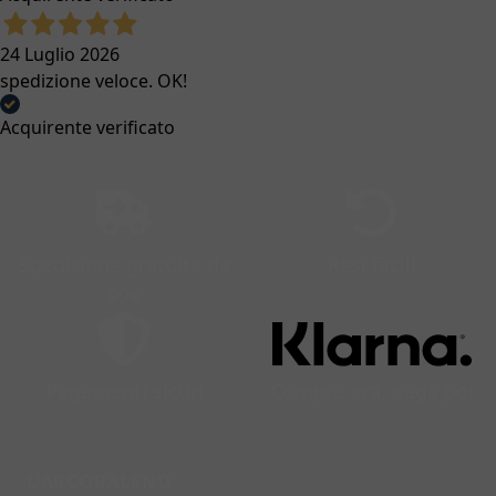
24 Luglio 2026
spedizione veloce. OK!
Acquirente verificato
Spedizione gratuita da
Resi facili
99€
Pagamenti sicuri
Compra ora, paga poi
L'ARCOBALENO