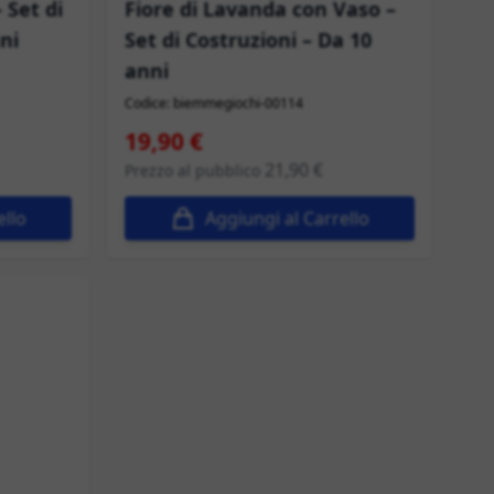
 Set di
Fiore di Lavanda con Vaso –
ni
Set di Costruzioni – Da 10
anni
Codice: biemmegiochi-00114
Prezzo speciale
19,90 €
21,90 €
Prezzo al pubblico
ello
Aggiungi al Carrello