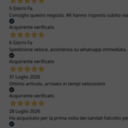
5 Giorni Fa
Consiglio questo negozio. Mi hanno risposto subito via c
Acquirente verificato
6 Giorni Fa
Spedizione veloce, assistenza su whatsapp immediata. Bi
Acquirente verificato
31 Luglio 2026
Ottimo articolo, arrivato in tempi velocissimi
Acquirente verificato
28 Luglio 2026
Ho acquistato per la prima volta dei sandali Falcotto per