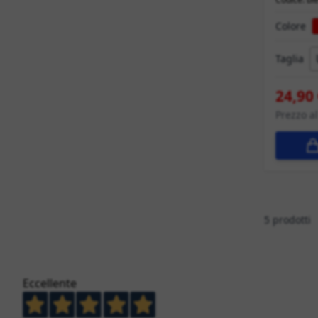
Colore
Taglia
24,90
Prezzo a
5
prodotti
Eccellente