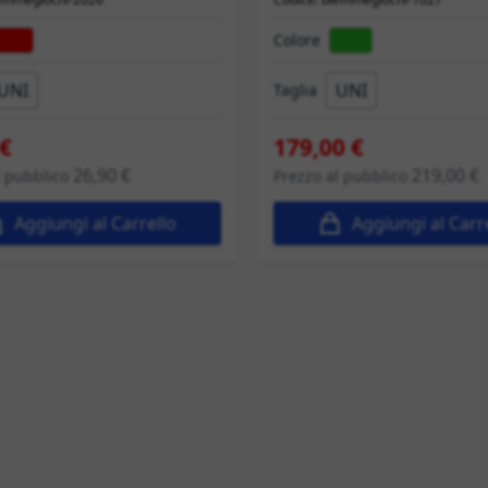
Colore
UNI
UNI
Taglia
 €
179,00 €
26,90 €
219,00 €
l pubblico
Prezzo al pubblico
Aggiungi al Carrello
Aggiungi al Carr