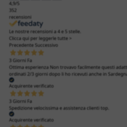
4,9
/5
352
recensioni
Le nostre recensioni a 4 e 5 stelle.
Clicca qui per leggerle tutte >
Precedente
Successivo
3 Giorni Fa
Ottima esperienza Non trovavo facilmente questi adatt
ordinati 2/3 giorni dopo li ho ricevuti anche in Sardegna
Acquirente verificato
3 Giorni Fa
Spedizione velocissima e assistenza clienti top.
Acquirente verificato