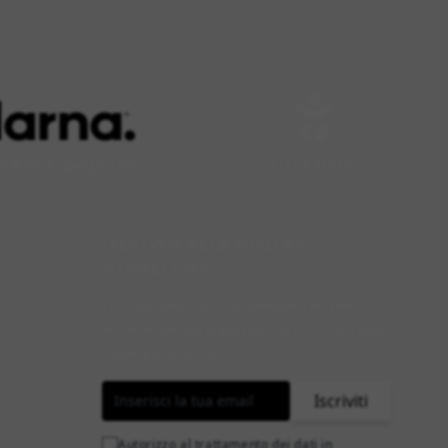
a ora, paga poi
Lista Baby
ISCRIVITI ALLA NOSTRA
NEWSLETTER
Iscriviti alla nostra newsletter per
orsi
essere sempre aggiornato su tutte le
novità e promozioni.
Indirizzo email
Iscriviti
Autorizzo al trattamento dei dati in