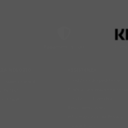
Pagamenti sicuri
Compr
NZA NEGOZIO
ASSISTENZA
Condizioni di spedizione
rcobalenonline.it
Politica cancellazioni e rimb
2 897457
Condizioni di vendita
0 3162408
Reso clienti ospiti
Informazioni sulla Privacy
Cookie Policy