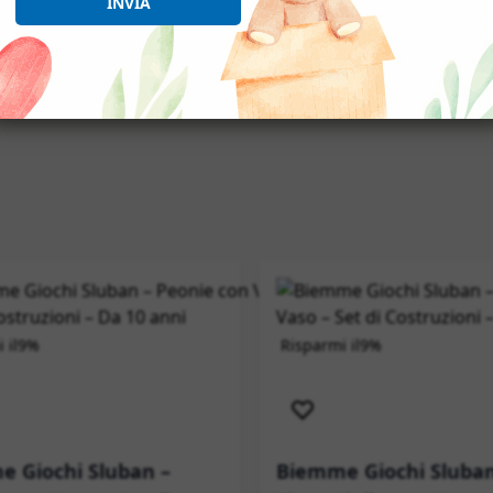
INVIA
OCHI
 il
9%
Risparmi il
9%
izione immediata
Spedizione immediata
 Giochi Sluban –
Biemme Giochi Sluban