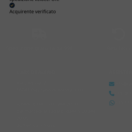
Acquirente verificato
Spedizione gratuita da 99€
Resi facili
L'ARCOBALENO
ASSISTE
Via L'Aquila, 2
info@la
66041 Piazzano di Atessa (CH)
+39 087
+39 37
lunedì: dalle 15:00 alle 20:00
dal martedì al sabato: dalle 9:00 alle
20:00
domenica: chiuso