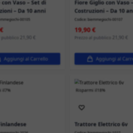
 con Vaso – Set di
Fiore Giglio con Vaso –
zioni – Da 10 anni
Costruzioni – Da 10 an
iemmegiochi-00105
Codice: biemmegiochi-00107
peciale
Prezzo speciale
 €
19,90 €
21,90 €
21,90 €
l pubblico
Prezzo al pubblico
Aggiungi al Carrello
Aggiungi al Carr
 il
7%
Risparmi il
18%
izione immediata
Spedizione immediata
 Finlandese
Trattore Elettrico 6v
iemmegiochi-2026
Codice: biemmegiochi-1027