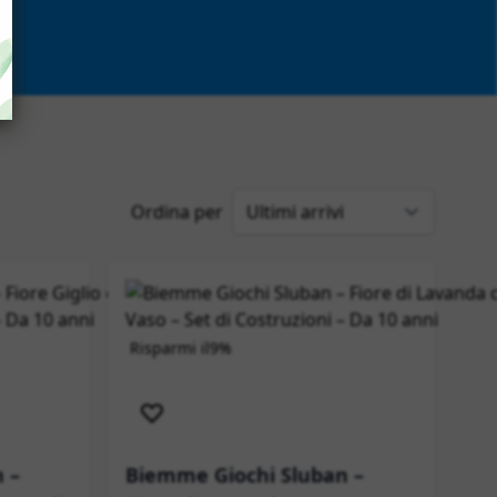
Ordina per
Risparmi il
9%
Spedizione immediata
 –
Biemme Giochi Sluban –