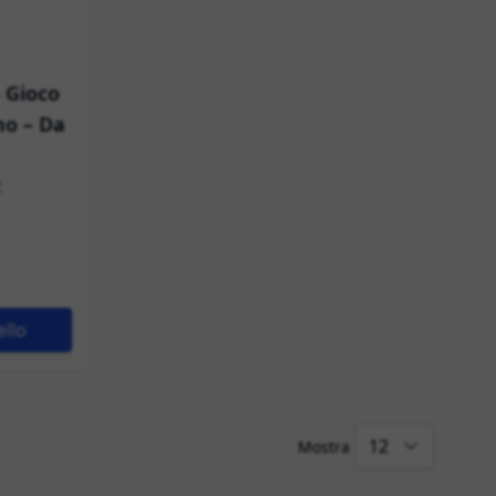
 Gioco
no – Da
C
ello
Mostra