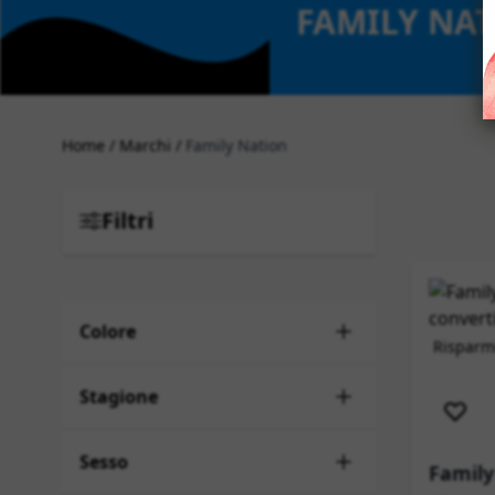
FAMILY NA
Home
/
Marchi
/
Family Nation
Filtri
Colore
Risparmi
Sped
Stagione
Sesso
Family