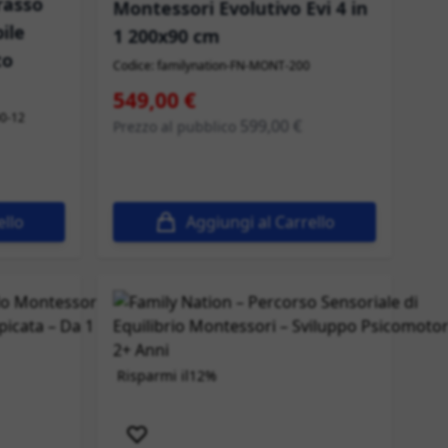
rasso
Montessori Evolutivo Evi 4 in
ile
1 200x90 cm
to
Codice: familynation-FN-MONT-200
Prezzo speciale
549,00 €
00-12
599,00 €
Prezzo al pubblico
ello
Aggiungi al Carrello
Risparmi il
12%
Spedizione immediata