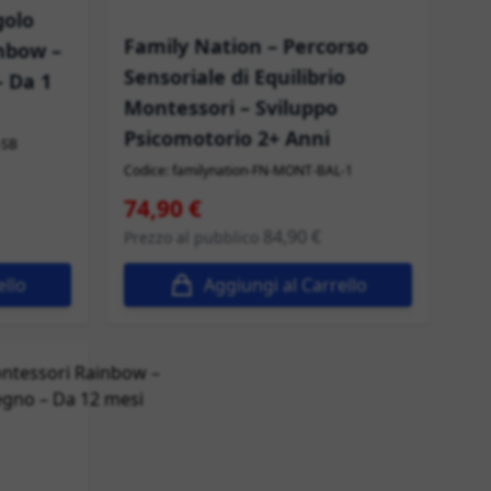
golo
Family Nation – Percorso
nbow –
Sensoriale di Equilibrio
– Da 1
Montessori – Sviluppo
Psicomotorio 2+ Anni
-SB
Codice: familynation-FN-MONT-BAL-1
Prezzo speciale
74,90 €
84,90 €
Prezzo al pubblico
ello
Aggiungi al Carrello