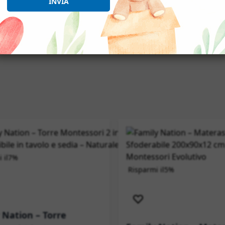
INVIA
TION
 il
7%
Risparmi il
5%
izione immediata
Novità
Spedizione im
 Nation – Torre