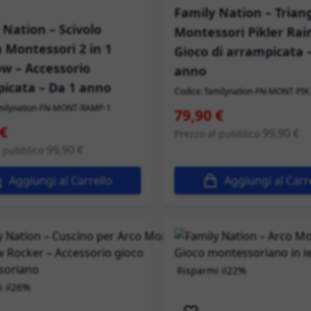
Family Nation – Trian
 Nation – Scivolo
Montessori Pikler Rai
Montessori 2 in 1
Gioco di arrampicata 
w – Accessorio
anno
icata – Da 1 anno
Codice: familynation-FN-MONT-PIK
amilynation-FN-MONT-RAMP-1
Prezzo speciale
79,90 €
peciale
 €
99,90 €
Prezzo al pubblico
99,90 €
l pubblico
Aggiungi al Carrello
Aggiungi al Carr
Risparmi il
22%
 il
26%
Spedizione immediata
izione immediata