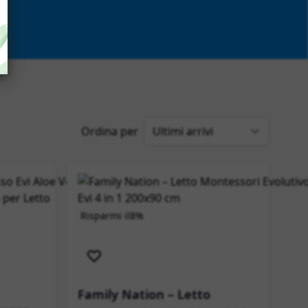
Ordina per
Risparmi il
8%
Novità
Spedizione immediata
mediata
Family Nation – Letto