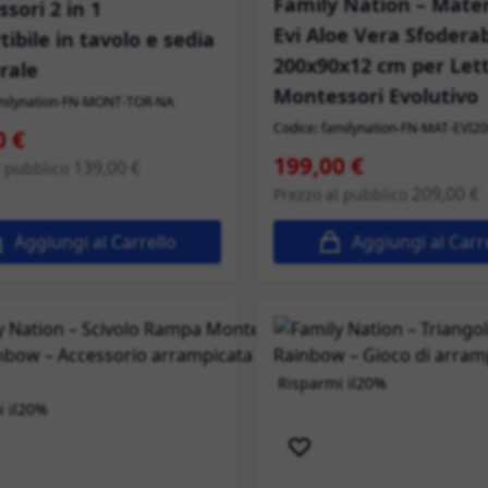
Family Nation – Mate
sori 2 in 1
Evi Aloe Vera Sfoderab
ibile in tavolo e sedia
200x90x12 cm per Let
rale
Montessori Evolutivo
amilynation-FN-MONT-TOR-NA
Codice: familynation-FN-MAT-EVI2
peciale
0 €
Prezzo speciale
199,00 €
139,00 €
l pubblico
209,00 €
Prezzo al pubblico
Aggiungi al Carrello
Aggiungi al Carr
Risparmi il
20%
 il
20%
Spedizione immediata
izione immediata