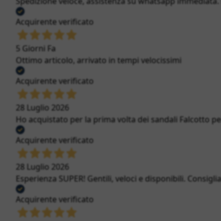
Spedizione veloce, assistenza su whatsapp immediata. Bi
Acquirente verificato
5 Giorni Fa
Ottimo articolo, arrivato in tempi velocissimi
Acquirente verificato
28 Luglio 2026
Ho acquistato per la prima volta dei sandali Falcotto per
Acquirente verificato
28 Luglio 2026
Esperienza SUPER! Gentili, veloci e disponibili. Consigli
Acquirente verificato