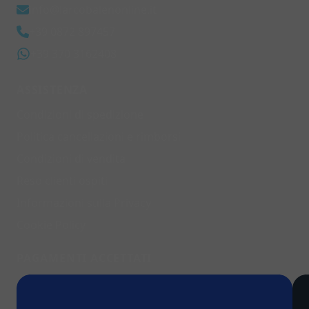
info@larcobalenonline.it
+39 0872 897457
+39 370 3162408
ASSISTENZA
Condizioni di spedizione
Politica cancellazioni e rimborsi
Condizioni di vendita
Reso clienti ospiti
Informazioni sulla Privacy
Cookie Policy
PAGAMENTI ACCETTATI