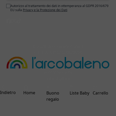
Autorizzo al trattamento dei dati in ottemperanza al GDPR 2016/679
EU sulla
Privacy e la Protezione dei Dati
© 2026 larcobalenonline.it
C.F./P.IVA IT02024820694
ecommerce by
interdigitale
Indietro
Home
Buono
Liste Baby
Carrello
regalo