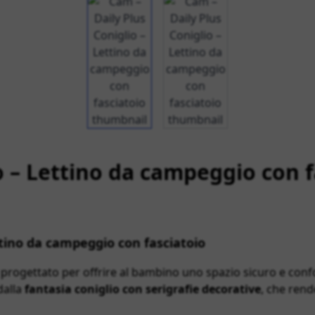
View larger image
View larger image
o – Lettino da campeggio con f
ttino da campeggio con fasciatoio
progettato per offrire al bambino uno spazio sicuro e con
dalla
fantasia coniglio con serigrafie decorative
, che rend