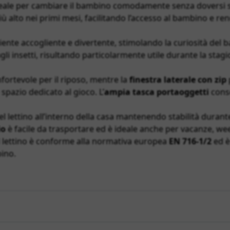
deale per cambiare il bambino comodamente senza doversi spo
più alto nei primi mesi, facilitando l’accesso al bambino e 
nte accogliente e divertente, stimolando la curiosità del b
li insetti, risultando particolarmente utile durante la stagio
ortevole per il riposo, mentre la
finestra laterale con zip
spazio dedicato al gioco. L’
ampia tasca portaoggetti
conse
 lettino all’interno della casa mantenendo stabilità durante 
io
è facile da trasportare ed è ideale anche per vacanze, we
il lettino è conforme alla normativa europea
EN 716-1/2
ed è
bino.