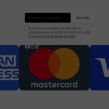
essere sempre aggiornato su tutte le
novità e promozioni.
Indirizzo email
Iscriviti
Autorizzo al trattamento dei dati in
ottemperanza al GDPR 2016/679 EU sulla
Privacy e la Protezione dei Dati