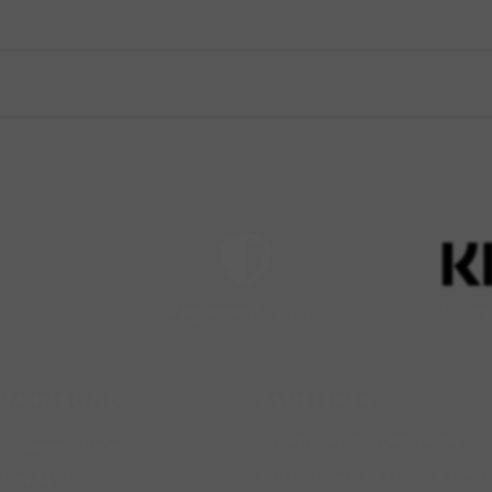
Pagamenti sicuri
Compr
NZA NEGOZIO
ASSISTENZA
Condizioni di spedizione
rcobalenonline.it
Politica cancellazioni e rimb
2 897457