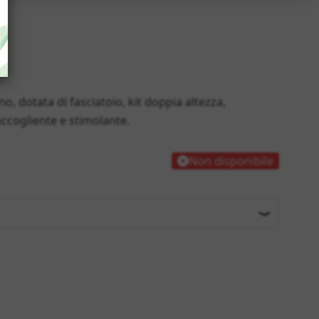
, dotata di fasciatoio, kit doppia altezza,
accogliente e stimolante.
Non disponibile