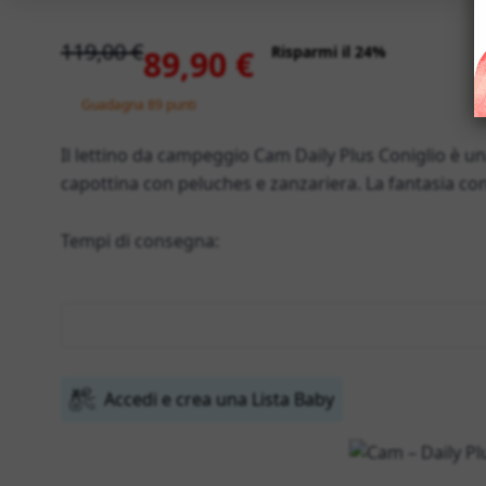
119,00 €
Risparmi il 24%
89,90 €
Guadagna 89 punti
Il lettino da campeggio Cam Daily Plus Coniglio è un
capottina con peluches e zanzariera. La fantasia con
Tempi di consegna:
Accedi e crea una Lista Baby