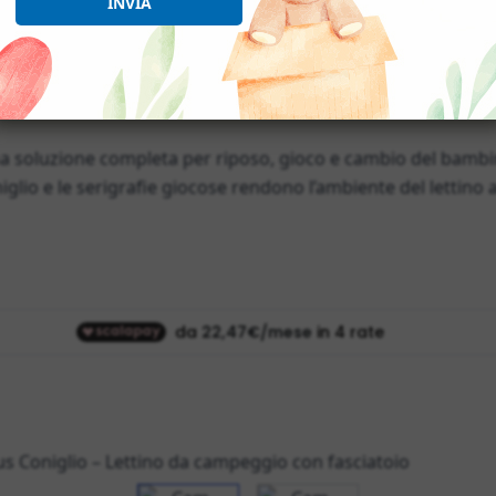
INVIA
a soluzione completa per riposo, gioco e cambio del bambino
iglio e le serigrafie giocose rendono l’ambiente del lettino 