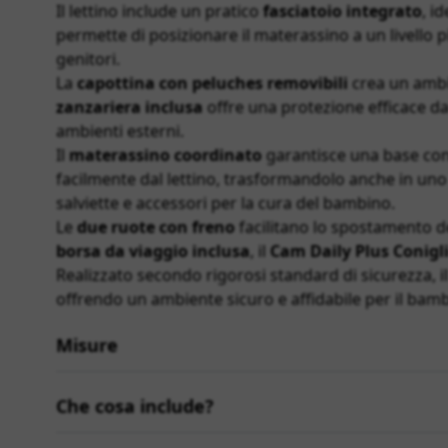
Il lettino include un pratico
fasciatoio integrato
, i
permette di posizionare il materassino a un livello 
genitori.
La
capottina con peluches removibili
crea un ambie
zanzariera inclusa
offre una protezione efficace dag
ambienti esterni.
Il
materassino coordinato
garantisce una base conf
facilmente dal lettino, trasformandolo anche in uno 
salviette e accessori per la cura del bambino.
Le
due ruote con freno
facilitano lo spostamento del
borsa da viaggio inclusa
, il
Cam Daily Plus Conigl
Realizzato secondo rigorosi standard di sicurezza, 
offrendo un ambiente sicuro e affidabile per il bam
Misure
Che cosa include?