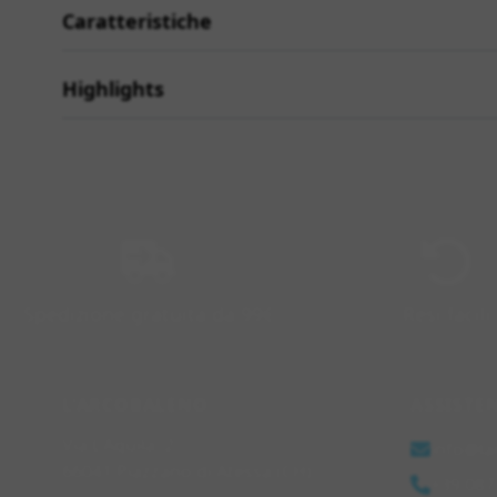
Caratteristiche
Highlights
Spedizione gratuita da 99€
Resi facili
L'ARCOBALENO
ASSISTE
Via L'Aquila, 2
info@la
66041 Piazzano di Atessa (CH)
+39 087