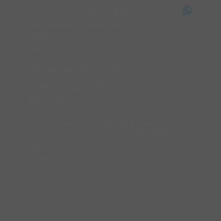
+39 37
lunedì: dalle 15:00 alle 20:00
dal martedì al sabato: dalle 9:00 alle
20:00
domenica: chiuso
L'ARCOBALENO OUTLET
Via Piana La Fara, 110
66041 Atessa (CH)
lunedì e martedì 16:00 - 20:00 - da
mercoledì a sabato 9:00 - 13:00 e 16:00
- 20:00
domenica: chiuso