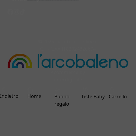
© 2026 larcobalenonline.it
C.F./P.IVA IT02024820694
ecommerce by
interdigitale
Indietro
Home
Buono
Liste Baby
Carrello
regalo