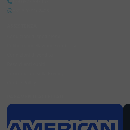
+39 0872 897457
+39 370 3162408
ASSISTENZA
Condizioni di spedizione
Politica cancellazioni e rimborsi
Condizioni di vendita
Reso clienti ospiti
Informazioni sulla Privacy
Cookie Policy
PAGAMENTI ACCETTATI