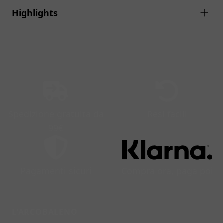
Highlights
Spedizione gratuita da
Resi facili
99€
Pagamenti sicuri
Compra ora, paga poi
L'ARCOBALENO