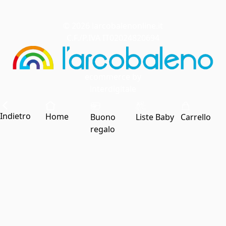
© 2026 larcobalenonline.it
C.F./P.IVA IT02024820694
ecommerce by
interdigitale
Indietro
Home
Buono
Liste Baby
Carrello
regalo