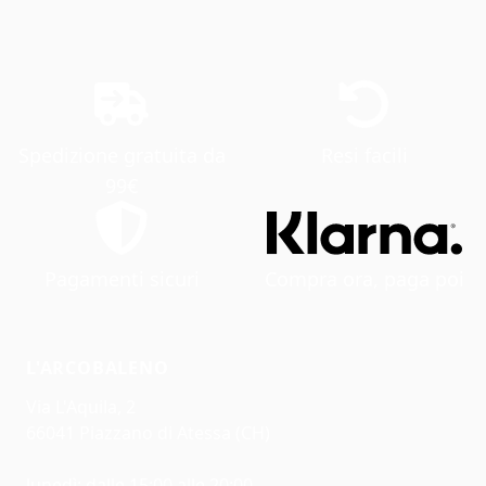
Spedizione gratuita da
Resi facili
99€
Pagamenti sicuri
Compra ora, paga poi
L'ARCOBALENO
Via L'Aquila, 2
66041 Piazzano di Atessa (CH)
lunedì: dalle 15:00 alle 20:00