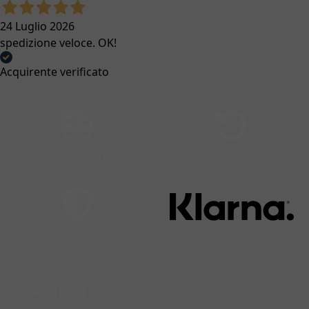
24 Luglio 2026
spedizione veloce. OK!
Acquirente verificato
Spedizione gratuita da
Resi facili
99€
Pagamenti sicuri
Compra ora, paga poi
L'ARCOBALENO