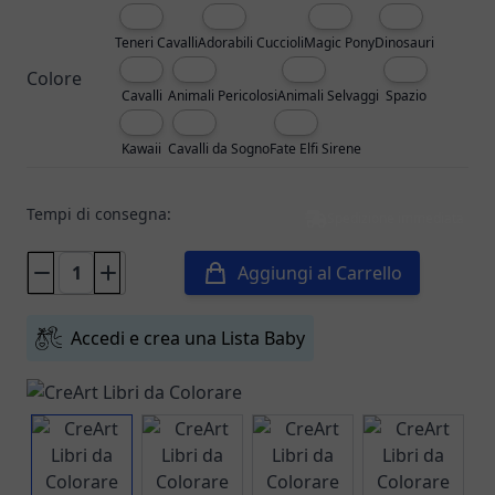
Teneri Cavalli
Adorabili Cuccioli
Magic Pony
Dinosauri
Colore
Cavalli
Animali Pericolosi
Animali Selvaggi
Spazio
Kawaii
Cavalli da Sogno
Fate Elfi Sirene
Tempi di consegna:
Spedizione immediata
Aggiungi al Carrello
Accedi e crea una Lista Baby
View larger image
View larger image
View larger image
View larg