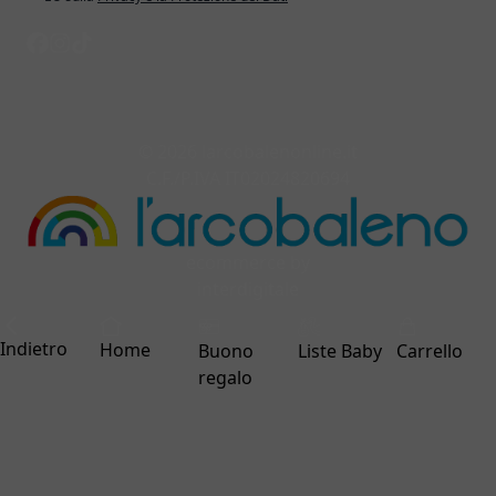
© 2026 larcobalenonline.it
C.F./P.IVA IT02024820694
ecommerce by
interdigitale
Indietro
Home
Buono
Liste Baby
Carrello
regalo