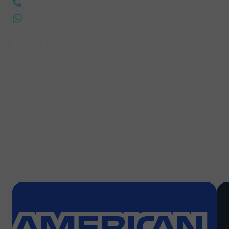
+39 0872 897457
+39 370 3162408
ASSISTENZA
Condizioni di spedizione
Politica cancellazioni e rimborsi
Condizioni di vendita
Reso clienti ospiti
Informazioni sulla Privacy
Cookie Policy
PAGAMENTI ACCETTATI