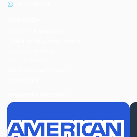
+39 370 3162408
ASSISTENZA
Condizioni di spedizione
Politica cancellazioni e rimborsi
Condizioni di vendita
Reso clienti ospiti
Informazioni sulla Privacy
Cookie Policy
PAGAMENTI ACCETTATI