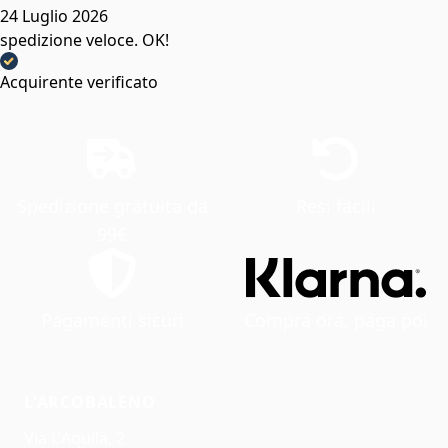
24 Luglio 2026
spedizione veloce. OK!
Acquirente verificato
Spedizione gratuita da
Resi facili
99€
Pagamenti sicuri
Compra ora, paga poi
L'ARCOBALENO
Via L'Aquila, 2