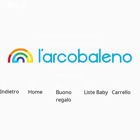
© 2026 larcobalenonline.it
C.F./P.IVA IT02024820694
ecommerce by
interdigitale
Indietro
Home
Buono
Liste Baby
Carrello
regalo