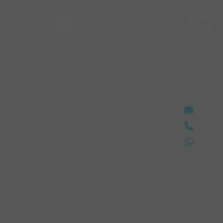
Spedizione gratuita da 99€
Resi facili
L'ARCOBALENO
ASSISTE
Via L'Aquila, 2
info@la
66041 Piazzano di Atessa (CH)
+39 087
+39 37
lunedì: dalle 15:00 alle 20:00
dal martedì al sabato: dalle 9:00 alle
20:00
domenica: chiuso
L'ARCOBALENO OUTLET
Via Piana La Fara, 110