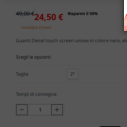
:
49,00 €
Risparmi il 50%
24,50 €
Guadagna 24 punti
Guanti Diesel touch screen unisex in colore nero, elas
Scegli le opzioni:
Taglia
2°
Tempi di consegna: