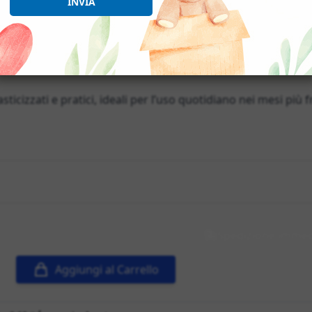
INVIA
ticizzati e pratici, ideali per l’uso quotidiano nei mesi più f
Spedizione immed
Aggiungi al Carrello