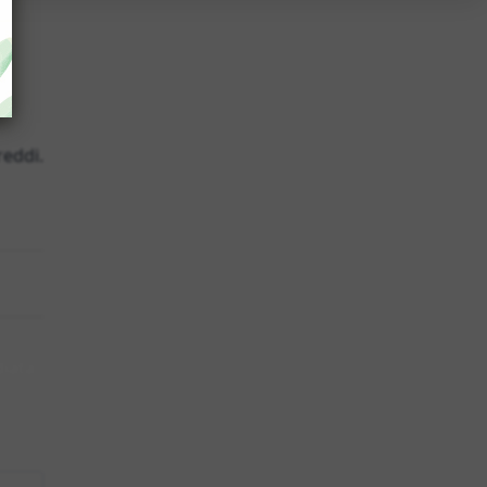
reddi.
iata