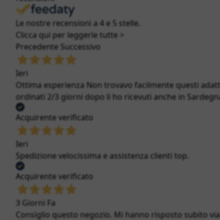
Le nostre recensioni a 4 e 5 stelle.
Clicca qui per leggerle tutte >
Precedente
Successivo
Ieri
Ottima esperienza Non trovavo facilmente questi adatt
ordinati 2/3 giorni dopo li ho ricevuti anche in Sardegna
Acquirente verificato
Ieri
Spedizione velocissima e assistenza clienti top.
Acquirente verificato
3 Giorni Fa
Consiglio questo negozio. Mi hanno risposto subito via c