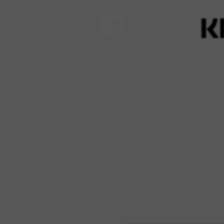
Pagamenti sicuri
Compr
NZA NEGOZIO
ASSISTENZA
Condizioni di spedizione
rcobalenonline.it
Politica cancellazioni e rimb
2 897457
Condizioni di vendita
0 3162408
Reso clienti ospiti
Informazioni sulla Privacy
Cookie Policy
PAGAMENTI ACCETTATI