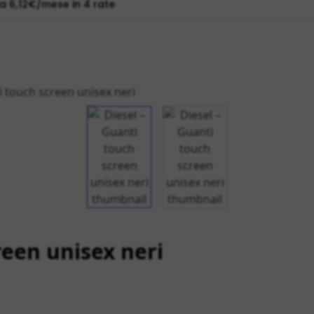
View larger image
View larger image
reen unisex neri