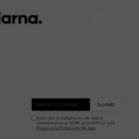
a ora, paga poi
Lista Baby
ISCRIVITI ALLA NOSTRA
NEWSLETTER
Iscriviti alla nostra newsletter per
orsi
essere sempre aggiornato su tutte le
novità e promozioni.
Indirizzo email
Iscriviti
Autorizzo al trattamento dei dati in
ottemperanza al GDPR 2016/679 EU sulla
Privacy e la Protezione dei Dati