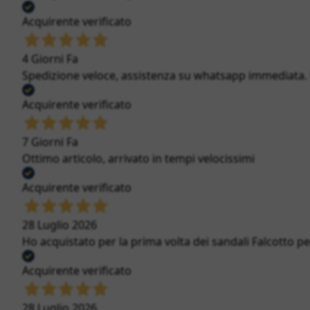
Acquirente verificato
4 Giorni Fa
Spedizione veloce, assistenza su whatsapp immediata. Bi
Acquirente verificato
7 Giorni Fa
Ottimo articolo, arrivato in tempi velocissimi
Acquirente verificato
28 Luglio 2026
Ho acquistato per la prima volta dei sandali Falcotto per
Acquirente verificato
28 Luglio 2026