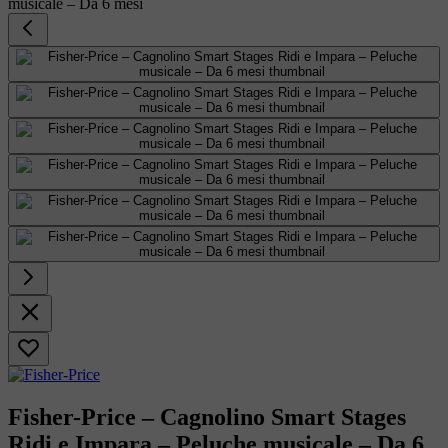
View
larger
image
View
larger
image
View
larger
image
View
larger
image
View
larger
image
View
larger
image
Fisher-Price – Cagnolino Smart Stages
Ridi e Impara – Peluche musicale – Da 6