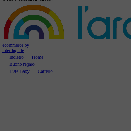
ecommerce by
interdigitale
Indietro
Home
Buono regalo
Liste Baby
Carrello