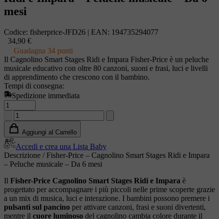
mesi
Codice:
fisherprice-JFD26
|
EAN:
194735294077
34,90 €
Guadagna 34 punti
Il Cagnolino Smart Stages Ridi e Impara Fisher-Price è un peluche
musicale educativo con oltre 80 canzoni, suoni e frasi, luci e livelli
di apprendimento che crescono con il bambino.
Tempi di consegna:
Spedizione immediata
Quantità
Aggiungi al Carrello
Accedi e crea una Lista Baby
Descrizione / Fisher-Price – Cagnolino Smart Stages Ridi e Impara
– Peluche musicale – Da 6 mesi
Il
Fisher-Price Cagnolino Smart Stages Ridi e Impara
è
progettato per accompagnare i più piccoli nelle prime scoperte grazie
a un mix di musica, luci e interazione. I bambini possono premere i
pulsanti sul pancino
per attivare canzoni, frasi e suoni divertenti,
mentre il
cuore luminoso
del cagnolino cambia colore durante il