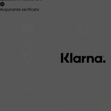
Acquirente verificato
Spedizione gratuita da
Resi facili
99€
Pagamenti sicuri
Compra ora, paga poi
L'ARCOBALENO
Via L'Aquila, 2
66041 Piazzano di Atessa (CH)