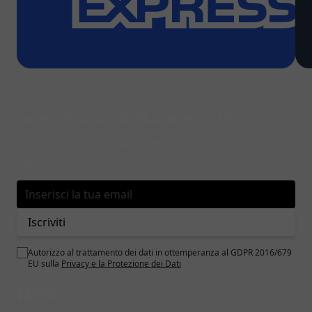
ISCRIVITI ALLA NOSTRA NEWSLETTER
Iscriviti alla nostra newsletter per essere sempre
aggiornato su tutte le novità e promozioni.
Indirizzo email
Iscriviti
Autorizzo al trattamento dei dati in ottemperanza al GDPR 2016/679
EU sulla
Privacy e la Protezione dei Dati