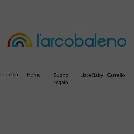
© 2026 larcobalenonline.it
C.F./P.IVA IT02024820694
ecommerce by
interdigitale
Indietro
Home
Buono
Liste Baby
Carrello
regalo