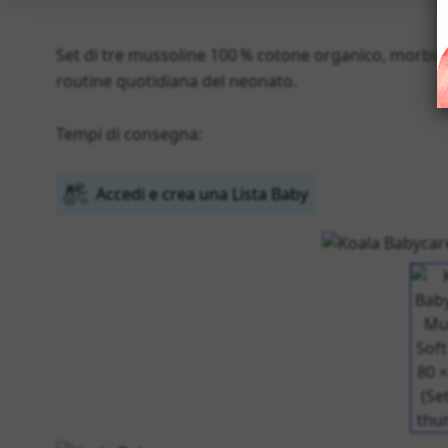
Set di tre mussoline 100 % cotone organico, morbide
routine quotidiana del neonato.
Tempi di consegna:
Accedi e crea una Lista Baby