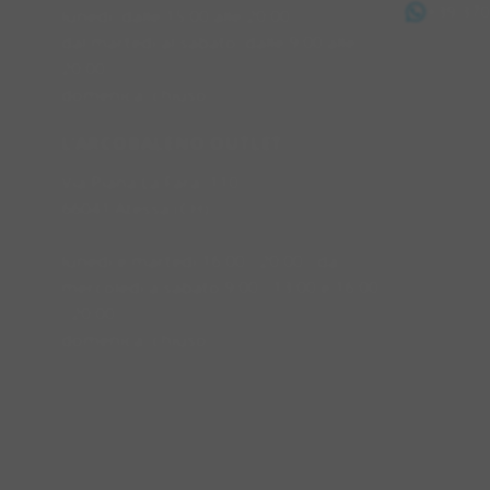
+39 37
lunedì: dalle 15:00 alle 20:00
dal martedì al sabato: dalle 9:00 alle
20:00
domenica: chiuso
L'ARCOBALENO OUTLET
Via Piana La Fara, 110
66041 Atessa (CH)
lunedì e martedì 16:00 - 20:00 - da
mercoledì a sabato 9:00 - 13:00 e 16:00
- 20:00
domenica: chiuso