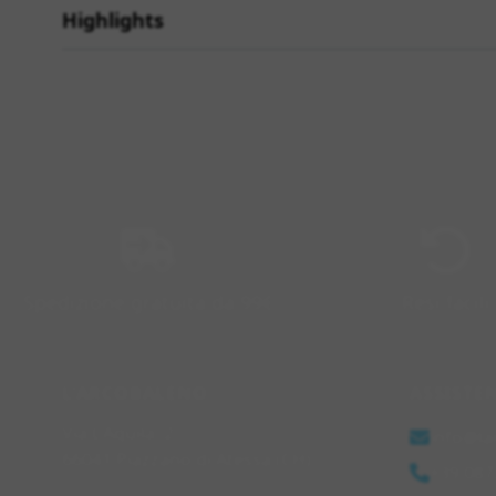
Highlights
Spedizione gratuita da 99€
Resi facili
L'ARCOBALENO
ASSISTE
Via L'Aquila, 2
info@la
66041 Piazzano di Atessa (CH)
+39 087