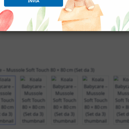
INVIA
 e versatili, perfette come copertina leggera, asciugamano, 
View larger image
View larger image
View larger image
View larger im
V