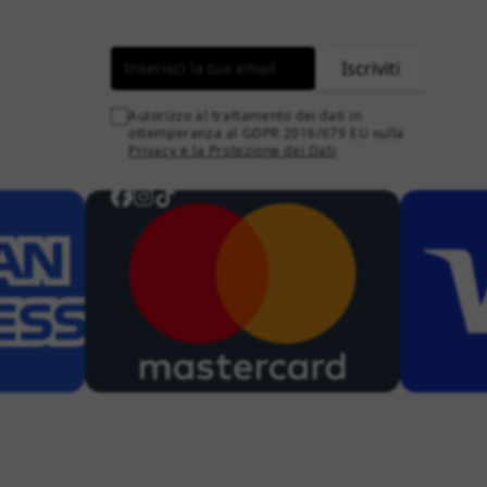
novità e promozioni.
Indirizzo email
Iscriviti
Autorizzo al trattamento dei dati in
ottemperanza al GDPR 2016/679 EU sulla
Privacy e la Protezione dei Dati