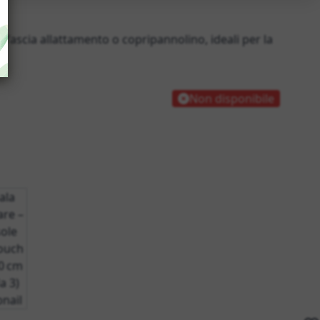
fascia allattamento o copripannolino, ideali per la
Non disponibile
age
iew larger image