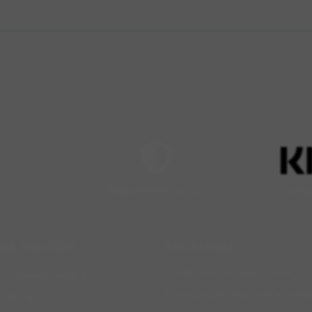
Pagamenti sicuri
Compr
NZA NEGOZIO
ASSISTENZA
Condizioni di spedizione
rcobalenonline.it
Politica cancellazioni e rimb
2 897457