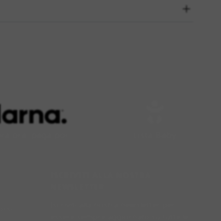
a ora, paga poi
Lista Baby
ISCRIVITI ALLA NOSTRA
NEWSLETTER
Iscriviti alla nostra newsletter per
orsi
essere sempre aggiornato su tutte le