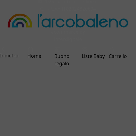
© 2026 larcobalenonline.it
C.F./P.IVA IT02024820694
ecommerce by
interdigitale
Indietro
Home
Buono
Liste Baby
Carrello
regalo