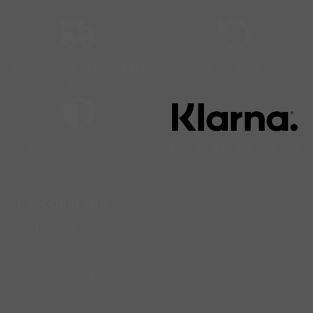
Spedizione gratuita da
Resi facili
99€
Pagamenti sicuri
Compra ora, paga poi
L'ARCOBALENO
Via L'Aquila, 2
66041 Piazzano di Atessa (CH)
lunedì: dalle 15:00 alle 20:00
dal martedì al sabato: dalle 9:00 alle 20:00