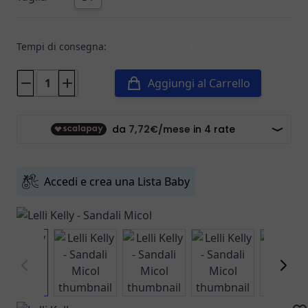
Tempi di consegna:
Spedizione immediata
Aggiungi al Carrello
Accedi e crea una Lista Baby
View larger image
View larger image
View larger image
View larger ima
Vie