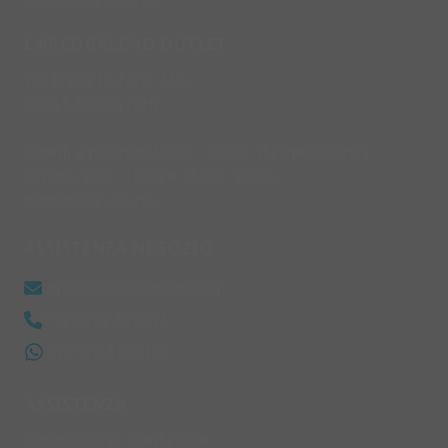
domenica: chiuso
L'ARCOBALENO OUTLET
Via Piana La Fara, 110
66041 Atessa (CH)
lunedì e martedì 16:00 - 20:00 - da mercoledì a
sabato 9:00 - 13:00 e 16:00 - 20:00
domenica: chiuso
ASSISTENZA NEGOZIO
info@larcobalenonline.it
+39 0872 897457
+39 370 3162408
ASSISTENZA
Condizioni di spedizione