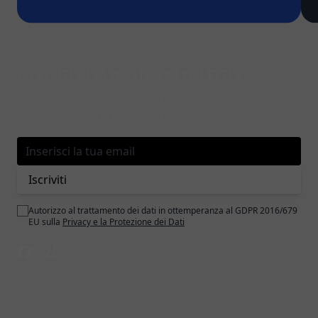
ISCRIVITI ALLA NOSTRA NEWSLETTER
Iscriviti alla nostra newsletter per essere sempre
aggiornato su tutte le novità e promozioni.
Indirizzo email
Iscriviti
Autorizzo al trattamento dei dati in ottemperanza al GDPR 2016/679
EU sulla
Privacy e la Protezione dei Dati