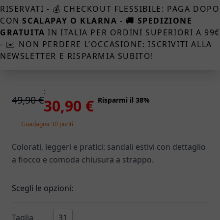
RISERVATI - 💰 CHECKOUT FLESSIBILE: PAGA DOPO
CON
SCALAPAY O KLARNA
-
🚚 SPEDIZIONE
GRATUITA
IN ITALIA PER ORDINI SUPERIORI A 99
- ✉️ NON PERDERE L’OCCASIONE: ISCRIVITI ALLA
NEWSLETTER E RISPARMIA SUBITO!
:
49,90 €
Risparmi il 38%
30,90 €
Guadagna 30 punti
Colorati, leggeri e pratici: sandali estivi con dettaglio
a fiocco e comoda chiusura a strappo.
Scegli le opzioni:
Taglia
31