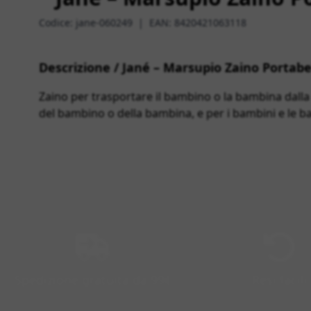
Codice:
jane-060249
|
EAN:
8420421063118
Descrizione / Jané – Marsupio Zaino Portab
Zaino per trasportare il bambino o la bambina dalla 
del bambino o della bambina, e per i bambini e le 
Spedizione gratuita da 99€
Resi facili