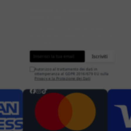
ISCRIVITI ALLA NOSTRA
NEWSLETTER
Iscriviti alla nostra newsletter per
orsi
essere sempre aggiornato su tutte le
novità e promozioni.
Indirizzo email
Iscriviti
Autorizzo al trattamento dei dati in
ottemperanza al GDPR 2016/679 EU sulla
Privacy e la Protezione dei Dati