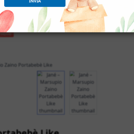
INVIA
ibile
View larger image
View larger image
ortabebè Like