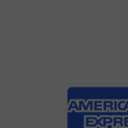
NZA NEGOZIO
ASSISTENZA
Condizioni di spedizione
rcobalenonline.it
Politica cancellazioni e rimb
2 897457
Condizioni di vendita
0 3162408
Reso clienti ospiti
Informazioni sulla Privacy
Cookie Policy
PAGAMENTI ACCETTATI