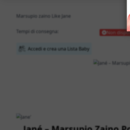
Marsupio zaino Like Jane
Tempi di consegna:
Non dispon
Accedi e crea una Lista Baby
Jané – Marsupio Zaino P