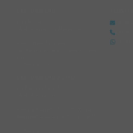
L'ARCOBALENO
ASSISTE
Via L'Aquila, 2
info@la
66041 Piazzano di Atessa (CH)
+39 087
+39 37
lunedì: dalle 15:00 alle 20:00
dal martedì al sabato: dalle 9:00 alle
20:00
domenica: chiuso
L'ARCOBALENO OUTLET
Via Piana La Fara, 110
66041 Atessa (CH)
lunedì e martedì 16:00 - 20:00 - da
mercoledì a sabato 9:00 - 13:00 e 16:00
- 20:00
domenica: chiuso