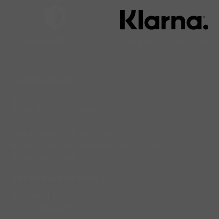
Pagamenti sicuri
Compra ora, paga poi
L'ARCOBALENO
Via L'Aquila, 2
66041 Piazzano di Atessa (CH)
lunedì: dalle 15:00 alle 20:00
dal martedì al sabato: dalle 9:00 alle 20:00
domenica: chiuso
L'ARCOBALENO OUTLET
Via Piana La Fara, 110
66041 Atessa (CH)