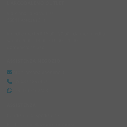
L'ARCOBALENO OUTLET
Via Piana La Fara, 110
66041 Atessa (CH)
lunedì e martedì 16:00 - 20:00 - da mercoledì a
sabato 9:00 - 13:00 e 16:00 - 20:00
domenica: chiuso
ASSISTENZA NEGOZIO
info@larcobalenonline.it
+39 0872 897457
+39 370 3162408
ASSISTENZA
Condizioni di spedizione
Politica cancellazioni e rimborsi