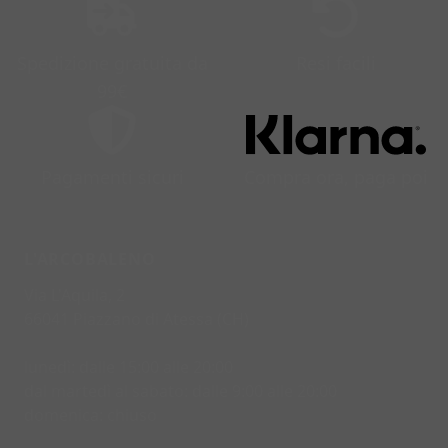
Spedizione gratuita da
Resi facili
99€
Pagamenti sicuri
Compra ora, paga poi
L'ARCOBALENO
Via L'Aquila, 2
66041 Piazzano di Atessa (CH)
lunedì: dalle 15:00 alle 20:00
dal martedì al sabato: dalle 9:00 alle 20:00
domenica: chiuso