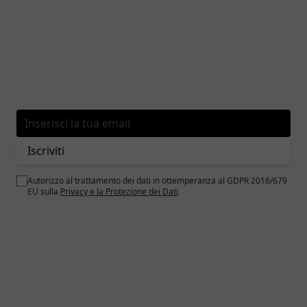
ISCRIVITI ALLA NOSTRA NEWSLETTER
Iscriviti alla nostra newsletter per essere sempre
aggiornato su tutte le novità e promozioni.
Indirizzo email
Iscriviti
Autorizzo al trattamento dei dati in ottemperanza al GDPR 2016/679
EU sulla
Privacy e la Protezione dei Dati
© 2026 larcobalenonline.it
C.F./P.IVA IT02024820694