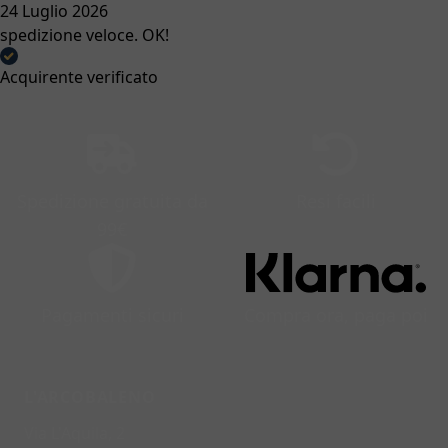
24 Luglio 2026
spedizione veloce. OK!
Acquirente verificato
Spedizione gratuita da
Resi facili
99€
Pagamenti sicuri
Compra ora, paga poi
L'ARCOBALENO
Via L'Aquila, 2