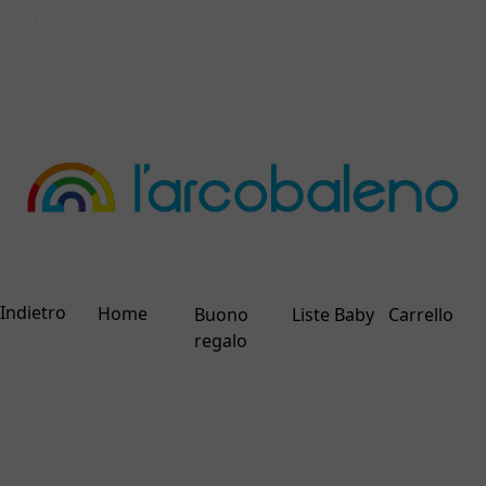
© 2026 larcobalenonline.it
C.F./P.IVA IT02024820694
ecommerce by
interdigitale
Indietro
Home
Buono
Liste Baby
Carrello
regalo