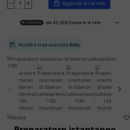
Aggiungi al Carrello
Accedi e crea una Lista Baby
w larger image
View larger image
View larger image
View larger image
View larg
Preparatore istantaneo