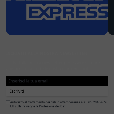
ISCRIVITI ALLA NOSTRA NEWSLETTER
Iscriviti alla nostra newsletter per essere sempre
aggiornato su tutte le novità e promozioni.
Indirizzo email
Iscriviti
Autorizzo al trattamento dei dati in ottemperanza al GDPR 2016/679
EU sulla
Privacy e la Protezione dei Dati