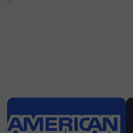
+39 370 3162408
ASSISTENZA
Condizioni di spedizione
Politica cancellazioni e rimborsi
Condizioni di vendita
Reso clienti ospiti
Informazioni sulla Privacy
Cookie Policy
PAGAMENTI ACCETTATI