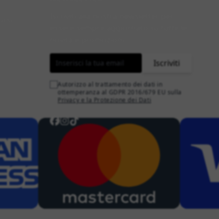
Iscriviti alla nostra newsletter per
orsi
essere sempre aggiornato su tutte le
novità e promozioni.
Indirizzo email
Iscriviti
Autorizzo al trattamento dei dati in
ottemperanza al GDPR 2016/679 EU sulla
Privacy e la Protezione dei Dati