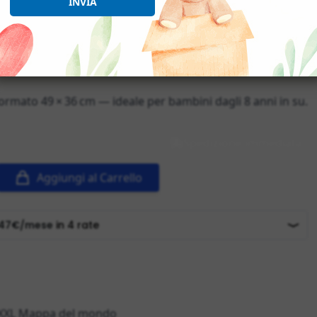
INVIA
rmato 49 × 36 cm — ideale per bambini dagli 8 anni in su.
Spedizione immediata
Aggiungi al Carrello