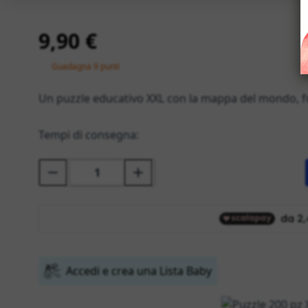
9,90 €
Guadagna 9 punti
Un puzzle educativo XXL con la mappa del mondo, fo
Tempi di consegna:
Accedi e crea una Lista Baby