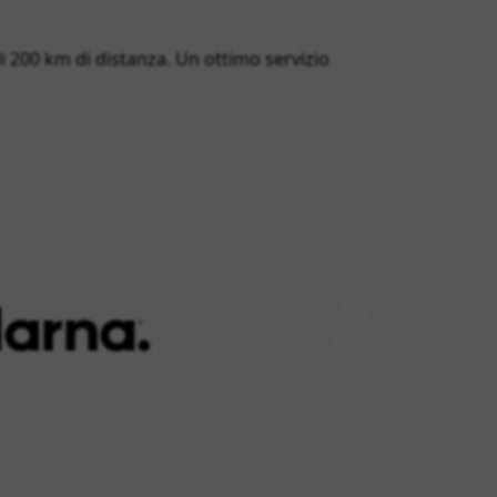
 di 200 km di distanza. Un ottimo servizio
a ora, paga poi
Lista Baby
ISCRIVITI ALLA NOSTRA
NEWSLETTER