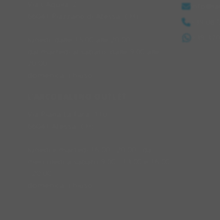
Via L'Aquila, 2
info@la
66041 Piazzano di Atessa (CH)
+39 087
+39 37
lunedì: dalle 15:00 alle 20:00
dal martedì al sabato: dalle 9:00 alle
20:00
domenica: chiuso
L'ARCOBALENO OUTLET
Via Piana La Fara, 110
66041 Atessa (CH)
lunedì e martedì 16:00 - 20:00 - da
mercoledì a sabato 9:00 - 13:00 e 16:00
- 20:00
domenica: chiuso