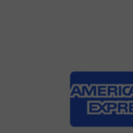
Condizioni di spedizione
rcobalenonline.it
Politica cancellazioni e rimb
2 897457
Condizioni di vendita
0 3162408
Reso clienti ospiti
Informazioni sulla Privacy
Cookie Policy
PAGAMENTI ACCETTATI