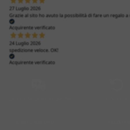
27 Luglio 2026
Grazie al sito ho avuto la possibilità di fare un regalo a
Acquirente verificato
24 Luglio 2026
spedizione veloce. OK!
Acquirente verificato
Spedizione gratuita da 99€
Resi facili
L'ARCOBALENO
ASSISTE