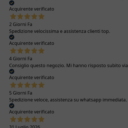
Acquirente verificato
2 Giorni Fa
Spedizione velocissima e assistenza clienti top.
Acquirente verificato
4 Giorni Fa
Consiglio questo negozio. Mi hanno risposto subito via c
Acquirente verificato
5 Giorni Fa
Spedizione veloce, assistenza su whatsapp immediata. Bi
Acquirente verificato
31 Luglio 2026