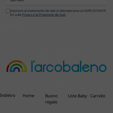
Autorizzo al trattamento dei dati in ottemperanza al GDPR 2016/679
EU sulla
Privacy e la Protezione dei Dati
© 2026 larcobalenonline.it
C.F./P.IVA IT02024820694
ecommerce by
interdigitale
Indietro
Home
Buono
Liste Baby
Carrello
regalo