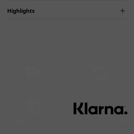
Highlights
Spedizione gratuita da
Resi facili
99€
Pagamenti sicuri
Compra ora, paga poi