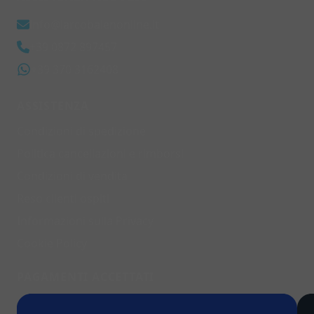
info@larcobalenonline.it
+39 0872 897457
+39 370 3162408
ASSISTENZA
Condizioni di spedizione
Politica cancellazioni e rimborsi
Condizioni di vendita
Reso clienti ospiti
Informazioni sulla Privacy
Cookie Policy
PAGAMENTI ACCETTATI