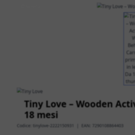
Novità
Tiny Love – Wooden Activ
18 mesi
Codice:
tinylove-2222150931
|
EAN:
7290108864403