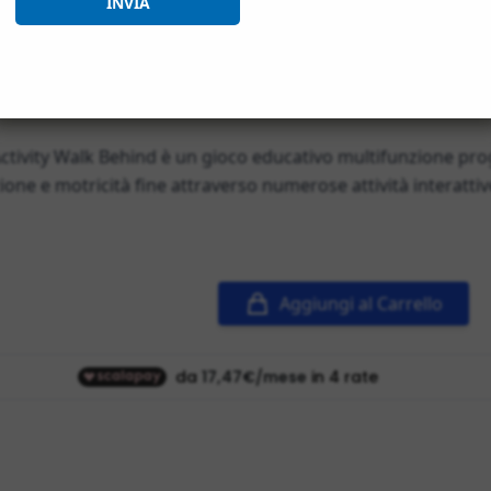
INVIA
 Activity Walk Behind è un gioco educativo multifunzione pr
zione e motricità fine attraverso numerose attività interattiv
Aggiungi al Carrello