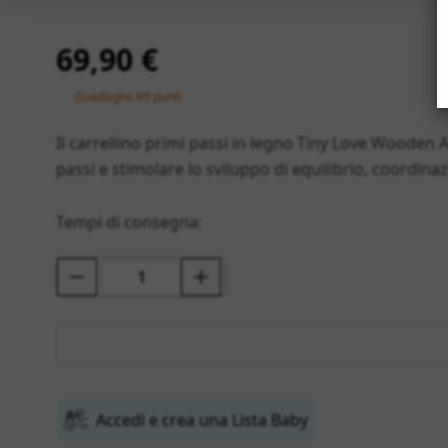
69,90 €
Guadagna 69 punti
Il carrellino primi passi in legno Tiny Love Wooden
passi e stimolare lo sviluppo di equilibrio, coordina
Tempi di consegna:
Accedi e crea una Lista Baby