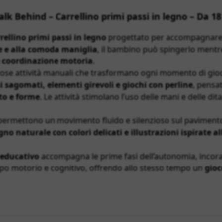
lk Behind – Carrellino primi passi in legno – Da 1
rellino primi passi in legno
progettato per accompagnare 
le e alla comoda maniglia
, il bambino può spingerlo mentr
 e coordinazione motoria
.
se attività manuali che trasformano ogni momento di gioc
i sagomati, elementi girevoli e giochi con perline
, pensat
to e forme
. Le attività stimolano l’uso delle mani e delle di
ermettono un movimento fluido e silenzioso sul pavimento, 
gno naturale con colori delicati e illustrazioni ispirate a
 educativo
accompagna le prime fasi dell’autonomia, incorag
uppo motorio e cognitivo, offrendo allo stesso tempo un
gioc