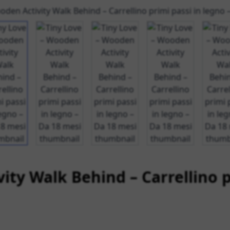
View larger image
View larger image
View larger image
View larger im
V
ity Walk Behind – Carrellino p