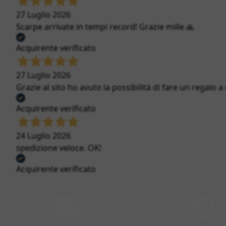
27 Luglio 2026
Scarpe arrivate in tempi record! Grazie mille 🙏
Acquirente verificato
27 Luglio 2026
Grazie al sito ho avuto la possibilità di fare un regalo a
Acquirente verificato
24 Luglio 2026
spedizione veloce. OK!
Acquirente verificato