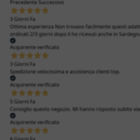
Precedente
Successivo
3 Giorni Fa
Ottima esperienza Non trovavo facilmente questi adatt
ordinati 2/3 giorni dopo li ho ricevuti anche in Sardegna
Acquirente verificato
3 Giorni Fa
Spedizione velocissima e assistenza clienti top.
Acquirente verificato
5 Giorni Fa
Consiglio questo negozio. Mi hanno risposto subito via c
Acquirente verificato
6 Giorni Fa