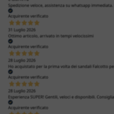
Spedizione veloce, assistenza su whatsapp immediata. Bi
Acquirente verificato
31 Luglio 2026
Ottimo articolo, arrivato in tempi velocissimi
Acquirente verificato
28 Luglio 2026
Ho acquistato per la prima volta dei sandali Falcotto per
Acquirente verificato
28 Luglio 2026
Esperienza SUPER! Gentili, veloci e disponibili. Consigli
Acquirente verificato