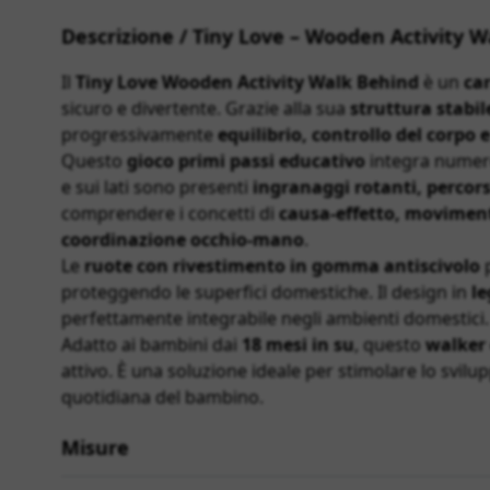
Descrizione / Tiny Love – Wooden Activity Wa
Il
Tiny Love Wooden Activity Walk Behind
è un
car
sicuro e divertente. Grazie alla sua
struttura stabi
progressivamente
equilibrio, controllo del corpo
Questo
gioco primi passi educativo
integra numero
e sui lati sono presenti
ingranaggi rotanti, percors
comprendere i concetti di
causa-effetto, movimen
coordinazione occhio-mano
.
Le
ruote con rivestimento in gomma antiscivolo
p
proteggendo le superfici domestiche. Il design in
le
perfettamente integrabile negli ambienti domestici.
Adatto ai bambini dai
18 mesi in su
, questo
walker
attivo. È una soluzione ideale per stimolare lo svil
quotidiana del bambino.
Misure