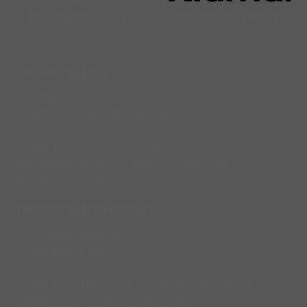
Pagamenti sicuri
Compra ora, paga poi
L'ARCOBALENO
Via L'Aquila, 2
66041 Piazzano di Atessa (CH)
lunedì: dalle 15:00 alle 20:00
dal martedì al sabato: dalle 9:00 alle 20:00
domenica: chiuso
L'ARCOBALENO OUTLET
Via Piana La Fara, 110
66041 Atessa (CH)
lunedì e martedì 16:00 - 20:00 - da mercoledì a
sabato 9:00 - 13:00 e 16:00 - 20:00