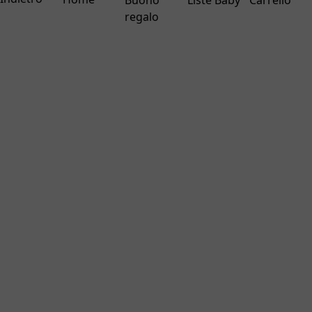
Buono
Liste Baby
Carrello
regalo