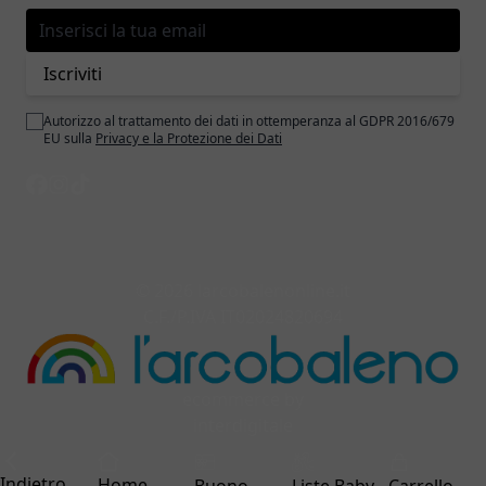
Indirizzo email
Iscriviti
Autorizzo al trattamento dei dati in ottemperanza al GDPR 2016/679
EU sulla
Privacy e la Protezione dei Dati
© 2026 larcobalenonline.it
C.F./P.IVA IT02024820694
ecommerce by
interdigitale
Indietro
Home