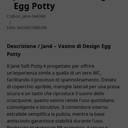
Egg Potty
Codice:
jane-040348
|
EAN:
8420421088296
Descrizione / Jané – Vasino di Design Egg
Potty
Il Jané Soft Potty è progettato per offrire
un'esperienza simile a quella di un vero WC,
facilitando il processo di spannolinamento. Dotato
di coperchio apribile, maniglie laterali per una presa
sicura e un tasto che riproduce il suono dello
sciacquone, questo vasino rende l'uso quotidiano
coinvolgente e istruttivo. Il contenitore interno
estraibile semplifica la pulizia, mentre la base
antiscivolo garantisce stabilità durante l'uso.
Realizzato in materiale PP ecologico, è sicuro e