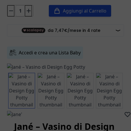
Aggiungi al Carrello
Accedi e crea una Lista Baby
View larger image
View larger image
View larger image
View larg
Jané – Vasino di Design