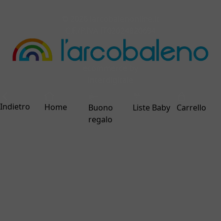
© 2026 larcobalenonline.it
C.F./P.IVA IT02024820694
ecommerce by
interdigitale
Indietro
Home
Buono
Liste Baby
Carrello
regalo