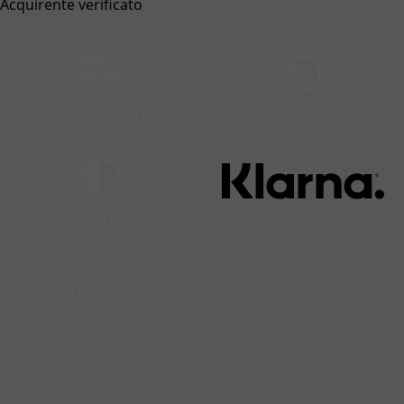
Acquirente verificato
Spedizione gratuita da
Resi facili
99€
Pagamenti sicuri
Compra ora, paga poi
L'ARCOBALENO
Via L'Aquila, 2
66041 Piazzano di Atessa (CH)
lunedì: dalle 15:00 alle 20:00