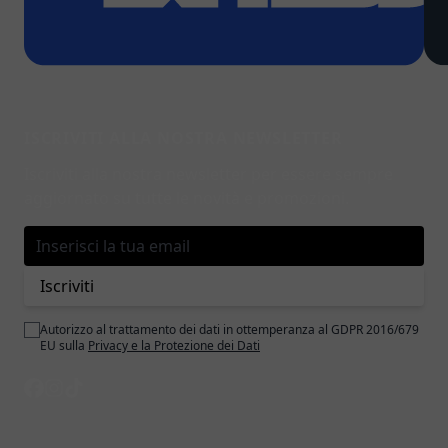
ISCRIVITI ALLA NOSTRA NEWSLETTER
Iscriviti alla nostra newsletter per essere sempre
aggiornato su tutte le novità e promozioni.
Indirizzo email
Iscriviti
Autorizzo al trattamento dei dati in ottemperanza al GDPR 2016/679
EU sulla
Privacy e la Protezione dei Dati