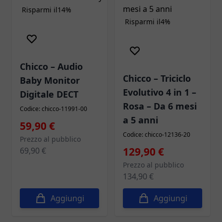
Risparmi il
14%
Risparmi il
4%
Chicco – Audio
Chicco – Triciclo
Baby Monitor
Evolutivo 4 in 1 –
Digitale DECT
Rosa – Da 6 mesi
Codice: chicco-11991-00
a 5 anni
Prezzo speciale
59,90 €
Codice: chicco-12136-20
Prezzo al pubblico
Prezzo speciale
129,90 €
69,90 €
Prezzo al pubblico
134,90 €
Aggiungi
Aggiungi