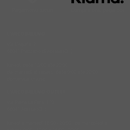
Pagamenti sicuri
Compra ora, paga poi
L'ARCOBALENO
Via L'Aquila, 2
66041 Piazzano di Atessa (CH)
lunedì: dalle 15:00 alle 20:00
dal martedì al sabato: dalle 9:00 alle 20:00
domenica: chiuso
L'ARCOBALENO OUTLET
Via Piana La Fara, 110
66041 Atessa (CH)
lunedì e martedì 16:00 - 20:00 - da mercoledì a