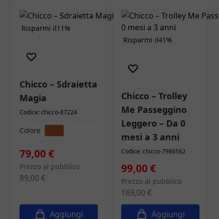
Risparmi il
11%
Risparmi il
41%
Best Seller
Chicco – Sdraietta
Chicco – Trolley
Magia
Me Passeggino
Codice: chicco-87224
Leggero – Da 0
Colore
mesi a 3 anni
79,00 €
Codice: chicco-7986562
Prezzo speciale
99,00 €
Prezzo al pubblico
89,00 €
Prezzo al pubblico
169,00 €
Aggiungi
Aggiungi