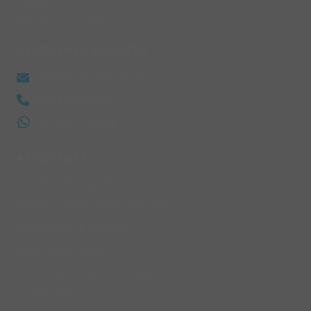
sabato 9:00 - 13:00 e 16:00 - 20:00
domenica: chiuso
ASSISTENZA NEGOZIO
info@larcobalenonline.it
+39 0872 897457
+39 370 3162408
ASSISTENZA
Condizioni di spedizione
Politica cancellazioni e rimborsi
Condizioni di vendita
Reso clienti ospiti
Informazioni sulla Privacy
Cookie Policy