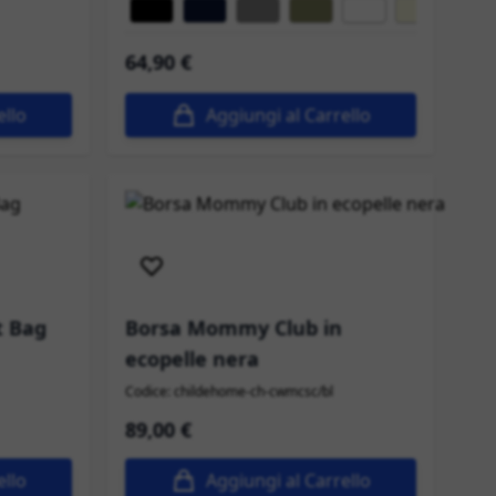
Colore
64,90 €
ello
Aggiungi al Carrello
Spedizione immediata
t Bag
Borsa Mommy Club in
ecopelle nera
Codice: childehome-ch-cwmcsc/bl
89,00 €
ello
Aggiungi al Carrello