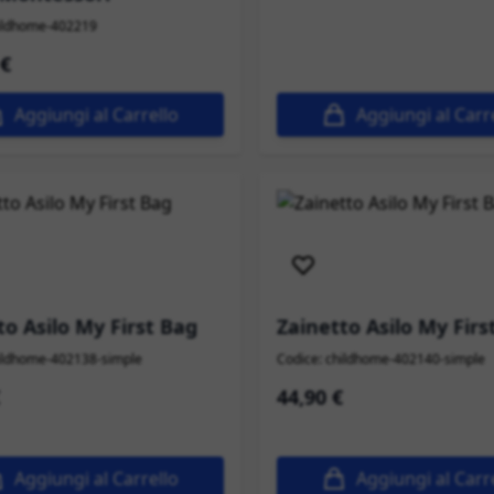
hildhome-402219
 €
Aggiungi al Carrello
Aggiungi al Carr
izione immediata
Spedizione immediata
to Asilo My First Bag
Zainetto Asilo My Firs
hildhome-402138-simple
Codice: childhome-402140-simple
44,90 €
Aggiungi al Carrello
Aggiungi al Carr