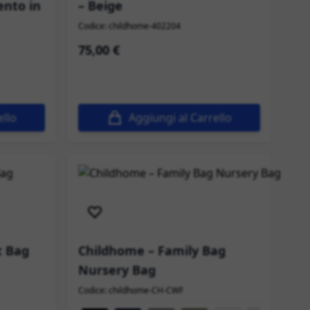
ento in
– Beige
Codice: childhome-402204
75,00 €
ello
Aggiungi al Carrello
Spedizione immediata
t Bag
Childhome – Family Bag
Nursery Bag
Codice: childhome-CH-CWF