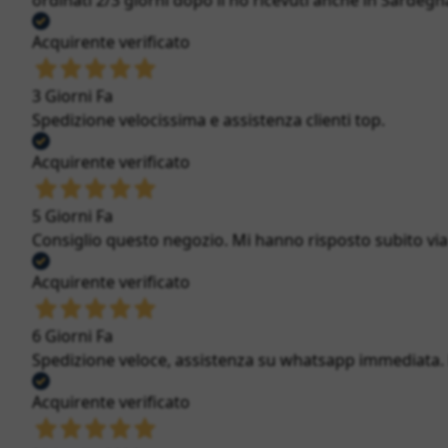
ordinati 2/3 giorni dopo li ho ricevuti anche in Sardegna
Acquirente verificato
3 Giorni Fa
Spedizione velocissima e assistenza clienti top.
Acquirente verificato
5 Giorni Fa
Consiglio questo negozio. Mi hanno risposto subito via c
Acquirente verificato
6 Giorni Fa
Spedizione veloce, assistenza su whatsapp immediata. Bi
Acquirente verificato