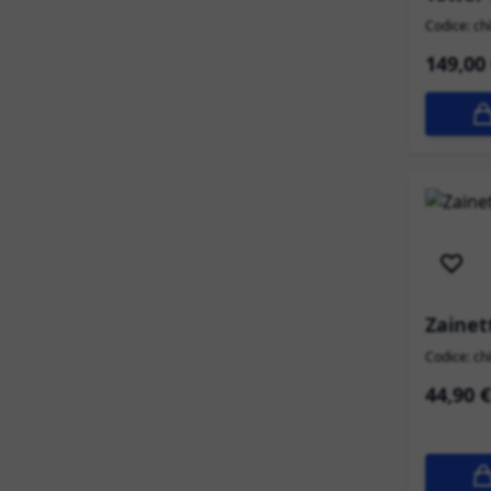
Codice: c
149,00
Sped
Zainet
Codice: c
44,90 €