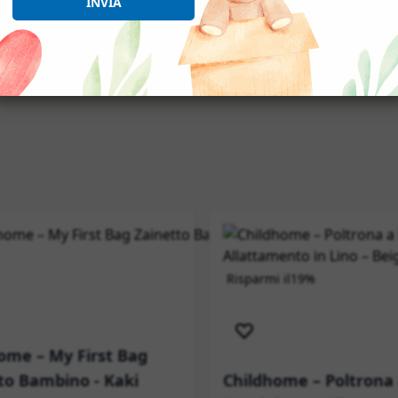
INVIA
E
izione immediata
Risparmi il
19%
Novità
Spedizione im
ome – My First Bag
to Bambino - Kaki
Childhome – Poltrona