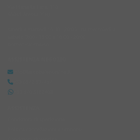
Via Piana La Fara, 110
66041 Atessa (CH)
lunedì e martedì 16:00 - 20:00 - da mercoledì a
sabato 9:00 - 13:00 e 16:00 - 20:00
domenica: chiuso
ASSISTENZA NEGOZIO
info@larcobalenonline.it
+39 0872 897457
+39 370 3162408
ASSISTENZA
Condizioni di spedizione
Politica cancellazioni e rimborsi
Condizioni di vendita