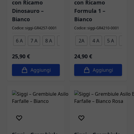
con Ricamo
con Ricamo
Dinosauro –
Formula 1 –
Bianco
Bianco
Codice: siggi-GR4257-0001
Codice: siggi-GR4210-0001
6 A
7 A
8 A
9 A
2A
4 A
5 A
6 A
Taglia
Taglia
25,90 €
24,90 €
Aggiungi
Aggiungi