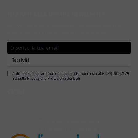
ISCRIVITI ALLA NOSTRA NEWSLETTER
Iscriviti alla nostra newsletter per essere sempre
aggiornato su tutte le novità e promozioni.
Indirizzo email
Iscriviti
Autorizzo al trattamento dei dati in ottemperanza al GDPR 2016/679
EU sulla
Privacy e la Protezione dei Dati
© 2026 larcobalenonline.it
C.F./P.IVA IT02024820694