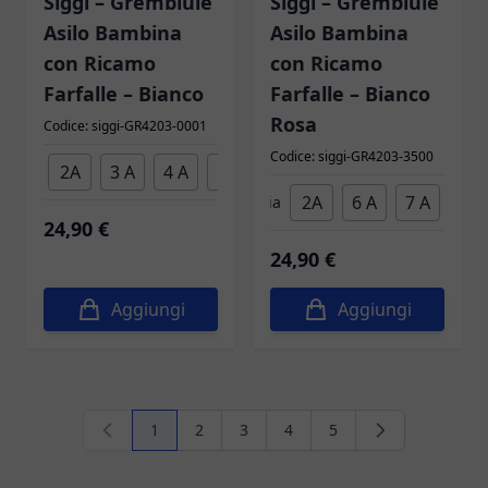
Siggi – Grembiule
Siggi – Grembiule
Asilo Bambina
Asilo Bambina
con Ricamo
con Ricamo
Farfalle – Bianco
Farfalle – Bianco
Rosa
Codice: siggi-GR4203-0001
Codice: siggi-GR4203-3500
2A
3 A
4 A
5 A
6 A
7 A
Taglia
2A
6 A
7 A
Taglia
24,90 €
24,90 €
Aggiungi
Aggiungi
1
2
3
4
5
Attualmente stai leggendo la pagina
Pagina
Pagina
Pagina
Pagina