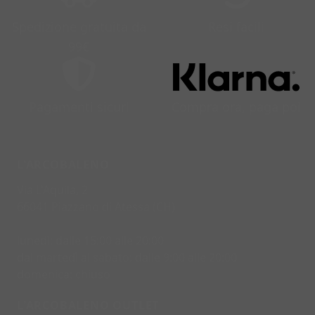
Spedizione gratuita da
Resi facili
99€
Pagamenti sicuri
Compra ora, paga poi
L'ARCOBALENO
Via L'Aquila, 2
66041 Piazzano di Atessa (CH)
lunedì: dalle 15:00 alle 20:00
dal martedì al sabato: dalle 9:00 alle 20:00
domenica: chiuso
L'ARCOBALENO OUTLET