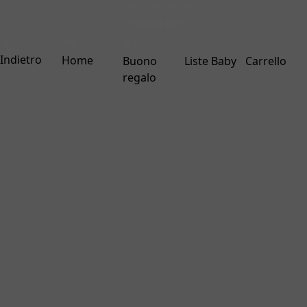
ecommerce by
interdigitale
Indietro
Home
Buono
Liste Baby
Carrello
regalo