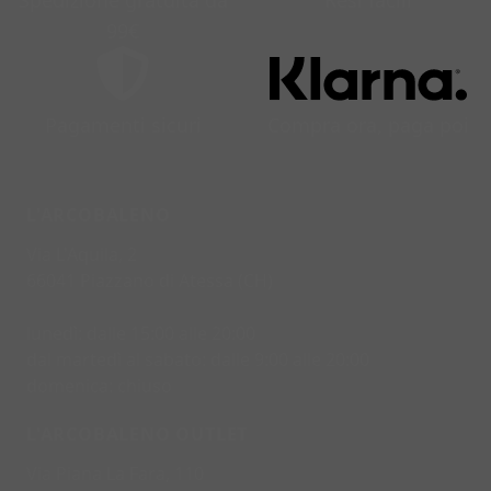
Spedizione gratuita da
Resi facili
99€
Pagamenti sicuri
Compra ora, paga poi
L'ARCOBALENO
Via L'Aquila, 2
66041 Piazzano di Atessa (CH)
lunedì: dalle 15:00 alle 20:00
dal martedì al sabato: dalle 9:00 alle 20:00
domenica: chiuso
L'ARCOBALENO OUTLET
Via Piana La Fara, 110