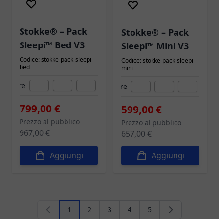
Stokke® – Pack
Stokke® – Pack
Sleepi™ Bed V3
Sleepi™ Mini V3
Codice: stokke-pack-sleepi-
Codice: stokke-pack-sleepi-
bed
mini
Colore
Colore
799,00 €
599,00 €
Prezzo al pubblico
Prezzo al pubblico
967,00 €
657,00 €
Aggiungi
Aggiungi
1
2
3
4
5
Attualmente stai leggendo la pagina
Pagina
Pagina
Pagina
Pagina