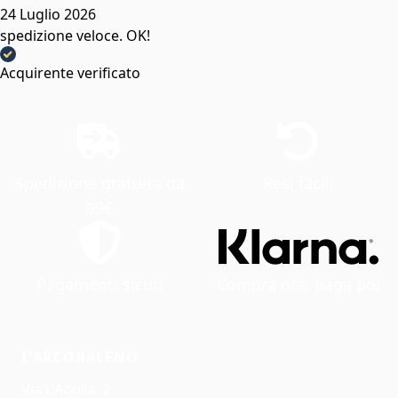
24 Luglio 2026
spedizione veloce. OK!
Acquirente verificato
Spedizione gratuita da
Resi facili
99€
Pagamenti sicuri
Compra ora, paga poi
L'ARCOBALENO
Via L'Aquila, 2