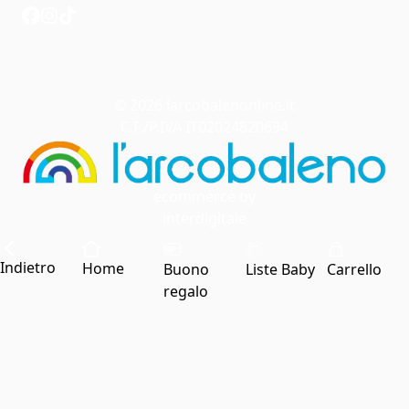
© 2026 larcobalenonline.it
C.F./P.IVA IT02024820694
ecommerce by
interdigitale
Indietro
Home
Buono
Liste Baby
Carrello
regalo