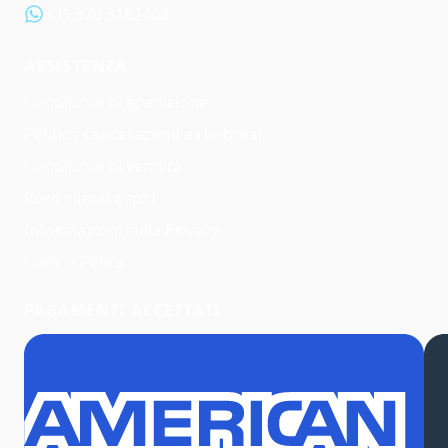
+39 370 3162408
ASSISTENZA
Condizioni di spedizione
Politica cancellazioni e rimborsi
Condizioni di vendita
Reso clienti ospiti
Informazioni sulla Privacy
Cookie Policy
PAGAMENTI ACCETTATI