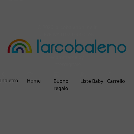
© 2026 larcobalenonline.it
C.F./P.IVA IT02024820694
ecommerce by
interdigitale
Indietro
Home
Buono
Liste Baby
Carrello
regalo