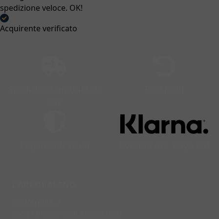
spedizione veloce. OK!
Acquirente verificato
Spedizione gratuita da
Resi facili
99€
Pagamenti sicuri
Compra ora, paga poi
L'ARCOBALENO
Via L'Aquila, 2
66041 Piazzano di Atessa (CH)