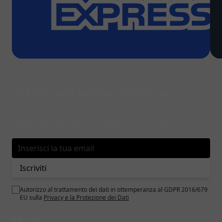
ISCRIVITI ALLA NOSTRA NEWSLETTER
Iscriviti alla nostra newsletter per essere sempre
aggiornato su tutte le novità e promozioni.
Indirizzo email
Iscriviti
Autorizzo al trattamento dei dati in ottemperanza al GDPR 2016/679
EU sulla
Privacy e la Protezione dei Dati